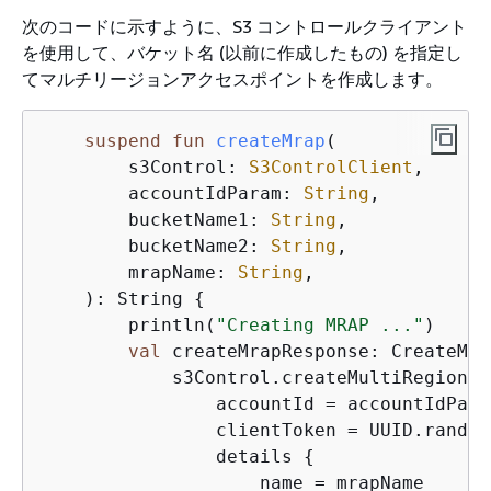
次のコードに示すように、S3 コントロールクライアント
を使用して、バケット名 (以前に作成したもの) を指定し
てマルチリージョンアクセスポイントを作成します。
suspend
fun
createMrap
(

        s3Control: 
S3ControlClient
,

        accountIdParam: 
String
,

        bucketName1: 
String
,

        bucketName2: 
String
,

        mrapName: 
String
,

    )
: String 
{
        println(
"Creating MRAP ..."
)

val
 createMrapResponse: CreateMul
            s3Control.createMultiRegionAc
                accountId = accountIdParam
                clientToken = UUID.random
                details 
{
                    name = mrapName
