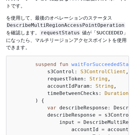
トです。
を使用して、最後のオペレーションのステータス
DescribeMultiRegionAccessPointOperation
を確認します。
値が「SUCCEEDED」
requestStatus
になったら、マルチリージョンアクセスポイントを使用
できます。
suspend
fun
waitForSucceededStatu
            s3Control: 
S3ControlClient
,

            requestToken: 
String
,

            accountIdParam: 
String
,

            timeBetweenChecks: 
Duration
 =
        )
{
var
 describeResponse: Describ
            describeResponse = s3Control.
                input = DescribeMultiRegi
                    accountId = accountId