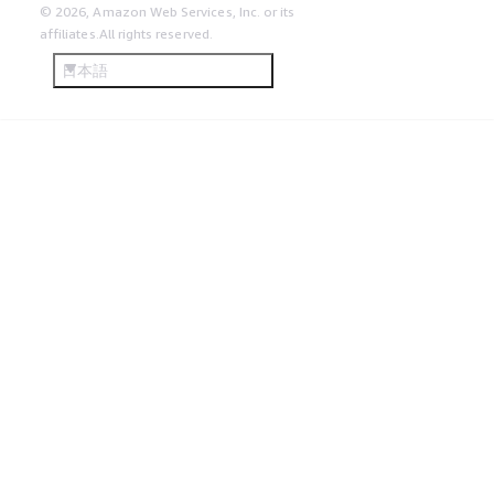
© 2026, Amazon Web Services, Inc. or its
affiliates.All rights reserved.
日本語