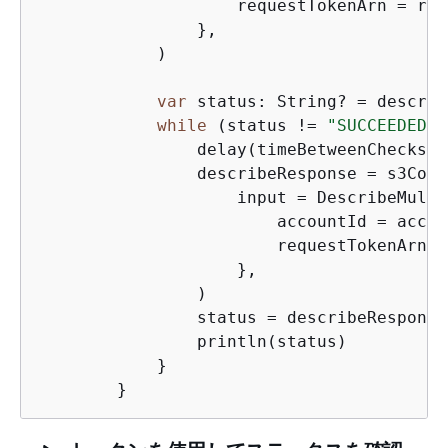
                    requestTokenArn = req
                },

            )

var
 status: String? = describ
while
 (status != 
"SUCCEEDED"
)
                delay(timeBetweenChecks)

                describeResponse = s3Cont
                    input = DescribeMulti
                        accountId = accou
                        requestTokenArn =
                    },

                )

                status = describeResponse
                println(status)

            }
