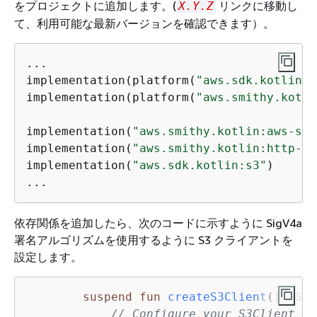
をプロジェクトに追加します。(
リンクに移動し
X.Y.Z
て、利用可能な最新バージョンを確認できます）。
...

implementation(platform(
"aws.sdk.kotlin:b
implementation(platform(
"aws.smithy.kotli
implementation(
"aws.smithy.kotlin:aws-sig
implementation(
"aws.smithy.kotlin:http-au
implementation(
"aws.sdk.kotlin:s3"
)

...
依存関係を追加したら、次のコードに示すように SigV4a
署名アルゴリズムを使用するように S3 クライアントを
設定します。
suspend
fun
createS3Client
()
: S3C
// Configure your S3Client to