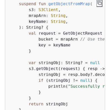
suspend
fun
getObjectFromMrap
(

        s3: 
S3Client
,

        mrapArn: 
String
,

        keyName: 
String
,

    )
: String? 
{
val
 request = GetObjectRequest 
{
            bucket = mrapArn 
// Use the A
            key = keyName

        }

var
 stringObj: String? = 
null
        s3.getObject(request) 
{
 resp ->

            stringObj = resp.body?.decode
if
 (stringObj != 
null
) 
{
                println(
"Successfully rea
            }

        }

return
 stringObj
