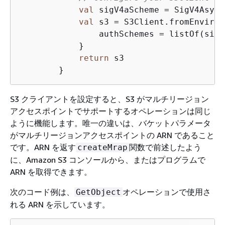
val
 sigV4aScheme = SigV4Asymm
val
 s3 = S3Client.fromEnviron
                authSchemes = listOf(sigV
            }

return
 s3

S3 クライアントを設定すると、S3 がマルチリージョン
アクセスポイントでサポートするオペレーションは同じ
ように機能します。唯一の違いは、バケットパラメータ
がマルチリージョンアクセスポイントの ARN であること
です。ARN を返す
関数で前述したよう
createMrap
に、Amazon S3 コンソールから、またはプログラムで
ARN を取得できます。
次のコード例は、
オペレーションで使用さ
GetObject
れる ARN を示しています。