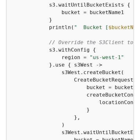
            s3.waitUntilBucketExists 
{
                bucket = bucketName1

            }

            println(
"  Bucket [
$bucketNam
// Override the S3Client to w
            s3.withConfig 
{
                region = 
"us-west-1"
            }.use 
{
 s3West ->

                s3West.createBucket(

                    CreateBucketRequest 
{
                        bucket = bucketNam
                        createBucketConfi
                            locationConst
                        }

                    },

                )

                s3West.waitUntilBucketExi
                    bucket = bucketName2
