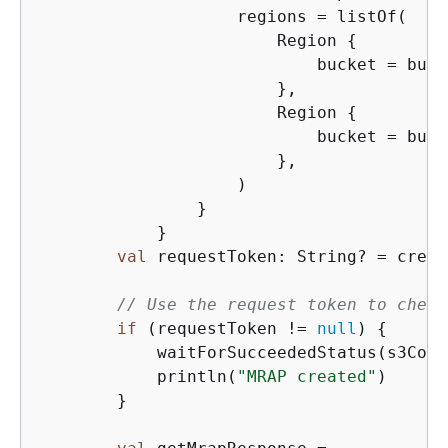
                    regions = listOf(

                        Region 
{
                            bucket = buck
                        },

                        Region 
{
                            bucket = buck
                        },

                    )

                }

            }

val
 requestToken: String? = creat
// Use the request token to check
if
 (requestToken != 
null
) 
{
            waitForSucceededStatus(s3Cont
            println(
"MRAP created"
)

        }
