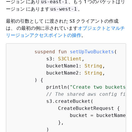
ージョン にあり
、もう 1 つのバケットはリ
us-east-1
ージョン にあります
。
us-west-1
最初の引数として に渡された S3 クライアントの作成
は、 の最初の例に示されています
オブジェクトとマルチ
リージョンアクセスポイントの操作
。
suspend
fun
setUpTwoBuckets
(

            s3: 
S3Client
,

            bucketName1: 
String
,

            bucketName2: 
String
,

        )
{
            println(
"Create two buckets i
// The shared aws config file
            s3.createBucket(

                CreateBucketRequest 
{
                    bucket = bucketName1

                },

            )
