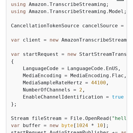
using
using
 Amazon.TranscribeStreaming.Model;

CancellationTokenSource cancelSource = 
ne
var
 client = 
new
 AmazonTranscribeStreamin
var
 startRequest = 
new
{
    LanguageCode = LanguageCode.EnUS,

    MediaEncoding = MediaEncoding.Flac,

    MediaSampleRateHertz = 
44100
,

    NumberOfChannels = 
2
,

    EnableChannelIdentification = 
true
};

Stream fileStream = File.OpenRead(
"hello-
var
 buffer = 
new
byte
[
1024
 * 
10
];

startRequest.AudioStreamPublisher += 
asyn