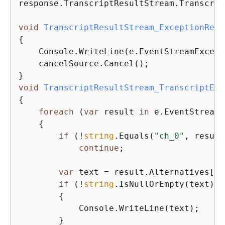
response.TranscriptResultStream.Transcrip
void
TranscriptResultStream_ExceptionRece
{
    Console.WriteLine(e.EventStreamExcept
    cancelSource.Cancel();

void
TranscriptResultStream_TranscriptEve
{
foreach
 (
var
 result 
in
 e.EventStreamE
{
if
 (!
string
.Equals(
"ch_0"
, result
continue
;

var
 text = result.Alternatives[
0
]
if
 (!
string
.IsNullOrEmpty(text))

{
            Console.WriteLine(text);

        }
