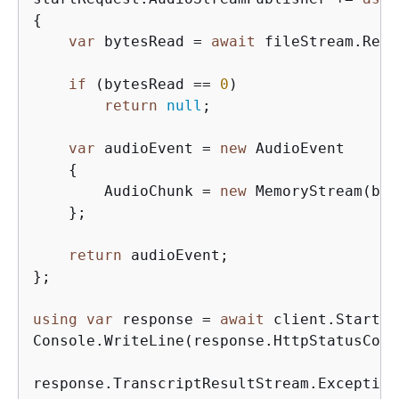
{
var
 bytesRead = 
await
 fileStream.Read
if
 (bytesRead == 
0
)

return
null
;

var
 audioEvent = 
new
 AudioEvent

{
        AudioChunk = 
new
 MemoryStream(buf
    };

return
 audioEvent;

};

using
var
 response = 
await
 client.StartSt
Console.WriteLine(response.HttpStatusCode)
response.TranscriptResultStream.Exception