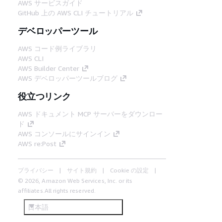
AWS サービスガイド
GitHub 上の AWS CLI チュートリアル
デベロッパーツール
AWS コード例ライブラリ
AWS CLI
AWS Builder Center
AWS デベロッパーツールブログ
役立つリンク
AWS ドキュメント MCP サーバーをダウンロー
ド
AWS コンソールにサインイン
AWS re:Post
プライバシー
サイト規約
Cookie の設定
© 2026, Amazon Web Services, Inc. or its
affiliates.All rights reserved.
日本語