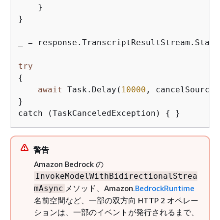
    }

}

_ = response.TranscriptResultStream.Start
try
{
await
 Task.Delay(
10000
, cancelSource.
}

catch (TaskCanceledException) 
{
 }
警告
Amazon Bedrock の
InvokeModelWithBidirectionalStrea
メソッド、Amazon
.BedrockRuntime
mAsync
名前空間など、一部の双方向 HTTP 2 オペレー
ションは、一部のイベントが発行されるまで、