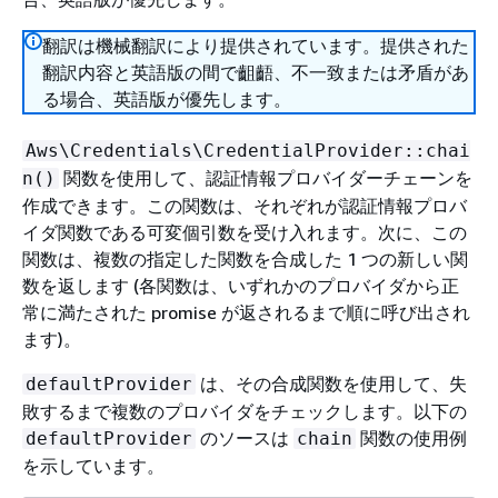
翻訳は機械翻訳により提供されています。提供された
翻訳内容と英語版の間で齟齬、不一致または矛盾があ
る場合、英語版が優先します。
Aws\Credentials\CredentialProvider::chai
関数を使用して、認証情報プロバイダーチェーンを
n()
作成できます。この関数は、それぞれが認証情報プロバ
イダ関数である可変個引数を受け入れます。次に、この
関数は、複数の指定した関数を合成した 1 つの新しい関
数を返します (各関数は、いずれかのプロバイダから正
常に満たされた promise が返されるまで順に呼び出され
ます)。
は、その合成関数を使用して、失
defaultProvider
敗するまで複数のプロバイダをチェックします。以下の
のソースは
関数の使用例
defaultProvider
chain
を示しています。