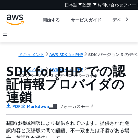
日本語
設定
お問い合わせ
フィー
開始する
サービスガイド
デベロッパ
ドキュメント
AWS SDK for PHP
SDK
SDK for PHP での認
ドキュメント
AWS SDK for PHP
SDK バージョン 3 のデベロッパーガイド
証情報プロバイダの
連鎖
PDF
Markdown
フォーカスモード
翻訳は機械翻訳により提供されています。提供された翻
訳内容と英語版の間で齟齬、不一致または矛盾がある場
合、英語版が優先します。