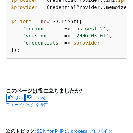
$provider
 = CredentialProvider::ini(
$prof
$provider
 = CredentialProvider::memoize(
$
$client
 = 
new
 S3Client([

'region'
      => 
'us-west-2'
,

'version'
     => 
'2006-03-01'
,

'credentials'
 => 
$provider
]);
このページは役に立ちましたか?
はい
いいえ
フィードバックを送信
次のトピック:
SDK for PHP の process プロバイダ