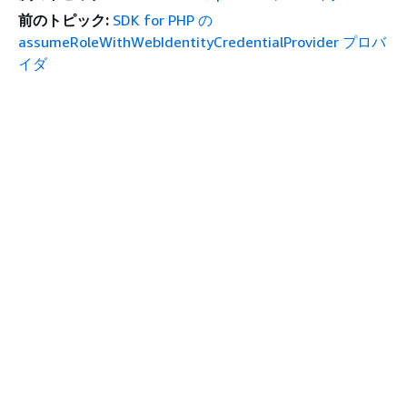
前のトピック:
SDK for PHP の
assumeRoleWithWebIdentityCredentialProvider プロバ
イダ