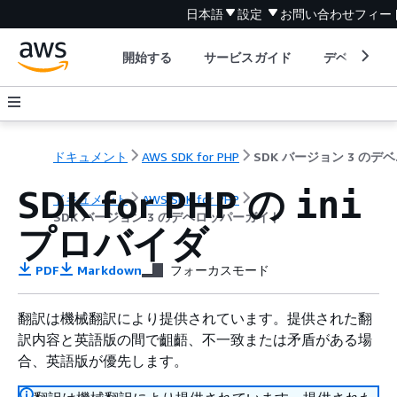
日本語
設定
お問い合わせ
フィー
開始する
サービスガイド
デベロッパ
ドキュメント
AWS SDK for PHP
SDK
SDK for PHP の
ini
ドキュメント
AWS SDK for PHP
SDK バージョン 3 のデベロッパーガイド
プロバイダ
PDF
Markdown
フォーカスモード
翻訳は機械翻訳により提供されています。提供された翻
訳内容と英語版の間で齟齬、不一致または矛盾がある場
合、英語版が優先します。