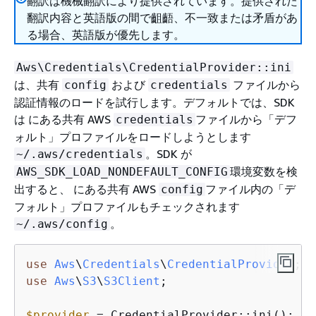
翻訳は機械翻訳により提供されています。提供された
翻訳内容と英語版の間で齟齬、不一致または矛盾があ
る場合、英語版が優先します。
Aws\Credentials\CredentialProvider::ini
は、共有
および
ファイルから
config
credentials
認証情報のロードを試行します。デフォルトでは、SDK
は にある共有 AWS
ファイルから「デフ
credentials
ォルト」プロファイルをロードしようとします
。SDK が
~/.aws/credentials
環境変数を検
AWS_SDK_LOAD_NONDEFAULT_CONFIG
出すると、 にある共有 AWS
ファイル内の「デ
config
フォルト」プロファイルもチェックされます
。
~/.aws/config
use
Aws
\
Credentials
\
CredentialProvider
use
Aws
\
S3
\
S3Client
;

$provider