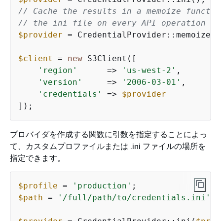
// Cache the results in a memoize functio
// the ini file on every API operation
$provider
 = CredentialProvider::memoize(
$
$client
 = 
new
 S3Client([

'region'
      => 
'us-west-2'
,

'version'
     => 
'2006-03-01'
,

'credentials'
 => 
$provider
]);
プロバイダを作成する関数に引数を指定することによっ
て、カスタムプロファイルまたは .ini ファイルの場所を
指定できます。
$profile
 = 
'production'
$path
 = 
'/full/path/to/credentials.ini'
;
