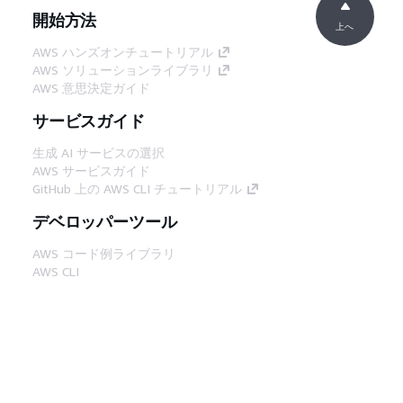
開始方法
上へ
AWS ハンズオンチュートリアル
AWS ソリューションライブラリ
AWS 意思決定ガイド
サービスガイド
生成 AI サービスの選択
AWS サービスガイド
GitHub 上の AWS CLI チュートリアル
デベロッパーツール
AWS コード例ライブラリ
AWS CLI
AWS Builder Center
AWS デベロッパーツールブログ
役立つリンク
AWS ドキュメント MCP サーバーをダウンロー
ド