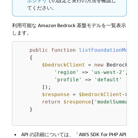
ポジトリ
での設定と実行の方法を確認し
てください。
利用可能な Amazon Bedrock 基盤モデルを一覧表示
します。
public
function
listFoundationModel
{
$bedrockClient
 = 
new
 BedrockCli
'region'
 => 
'us-west-2'
,

'profile'
 => 
'default'
        ]);

$response
 = 
$bedrockClient
->lis
return
$response
[
'modelSummarie
    }

API の詳細については、「AWS SDK for PHP API