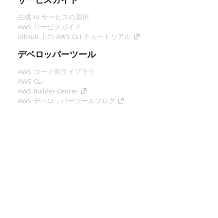
生成 AI サービスの選択
AWS サービスガイド
GitHub 上の AWS CLI チュートリアル
デベロッパーツール
AWS コード例ライブラリ
AWS CLI
AWS Builder Center
AWS デベロッパーツールブログ
役立つリンク
AWS ドキュメント MCP サーバーをダウンロー
ド
AWS コンソールにサインイン
AWS re:Post
プライバシー
サイト規約
Cookie の設定
© 2026, Amazon Web Services, Inc. or its
affiliates.All rights reserved.