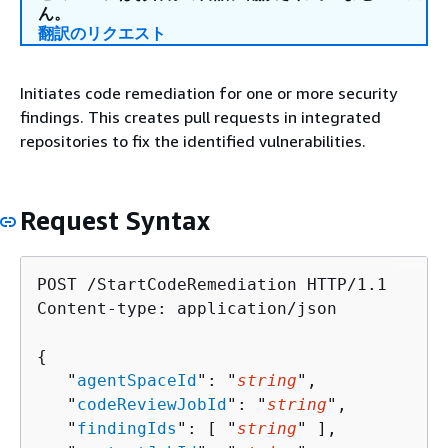
ん。
翻訳のリクエスト
Initiates code remediation for one or more security
findings. This creates pull requests in integrated
repositories to fix the identified vulnerabilities.
Request Syntax
POST /StartCodeRemediation HTTP/1.1

Content-type: application/json

{
   "
agentSpaceId
": "
string
",

   "
codeReviewJobId
": "
string
",

   "
findingIds
": [ "
string
" ],
