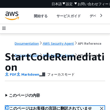
日本語
設定
お問い合わせ
フィー
開始する
サービスガイド
デベロッパ
Documentation
AWS Security Agent
API Reference
StartCodeRemediati
Documentation
AWS Security Agent
API Reference
on
PDF
Markdown
フォーカスモード
このページの内容
このページはお客様の言語に翻訳されていませ