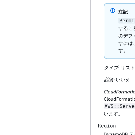
注記
Permi
するこ
のデフ
すには、
す。
タイプ
: リスト
必須:
いいえ
CloudFormat
CloudFor
AWS::Serve
います。
Region
DynamoDB