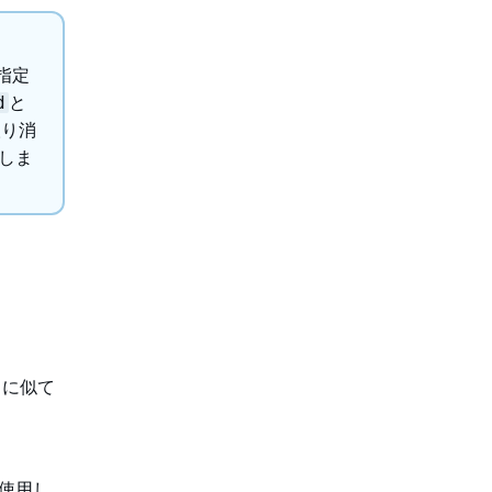
指定
と
d
取り消
除しま
ィに似て
を使用し