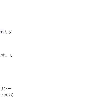
リソ
ce
ます。リ
リソー
について