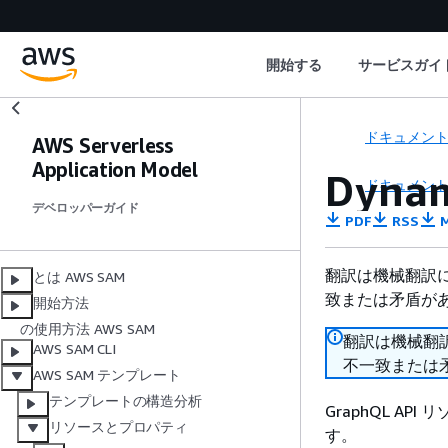
開始する
サービスガイ
ドキュメン
AWS Serverless
Application Model
Dyna
ドキュメン
デベロッパーガイド
PDF
RSS
M
翻訳は機械翻訳
とは AWS SAM
致または矛盾が
開始方法
の使用方法 AWS SAM
翻訳は機械翻
AWS SAM CLI
不一致または
AWS SAM テンプレート
テンプレートの構造分析
GraphQL AP
リソースとプロパティ
す。