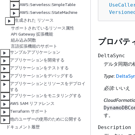
AWS::Serverless::SimpleTable
UseCalle
Versione
AWS::Serverless::StateMachine
生成された リソース
サポートされているリソース属性
API Gateway 拡張機能
プロパテ
組み込み関数
言語拡張機能のサポート
サンプルアプリケーション
DeltaSync
アプリケーションを開発する
デルタ同期の
アプリケーションをテストする
Type
:
DeltaSy
アプリケーションをデバッグする
アプリケーションとリソースをデプロイ
必須:
いいえ
する
アプリケーションをモニタリングする
CloudFormat
AWS SAM リファレンス
DynamoDBCo
Terraform サポート
す。
他のユーザーの使用のために公開する
ドキュメント履歴
Description