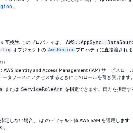
。
egion
ion 互換性
: このプロパティは、
AWS::AppSync::DataSour
オブジェクトの
プロパティに直接渡されま
nfig
AwsRegion
rn
S Identity and Access Management (IAM) サービスロー
データソースにアクセスするときにこのロールを引き受けます
または
を指定できます。両方を指定す
s
ServiceRoleArn
。指定しない場合、 は のデフォルト値 AWS SAM を適用します
。
s