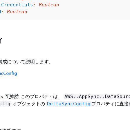
rCredentials
:
Boolean
d
:
Boolean
ィ
構成について説明します。
ncConfig
ion 互換性
: このプロパティは、
AWS::AppSync::DataSour
オブジェクトの
プロパティに直接
nfig
DeltaSyncConfig