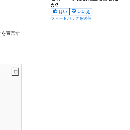
か?
はい
いいえ
フィードバックを送信
ィティを宣言す