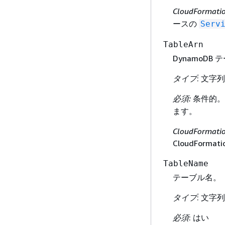
CloudFormat
ースの
Serv
TableArn
DynamoDB 
タイプ
: 文字列
必須:
条件的。
ます。
CloudFormat
CloudFor
TableName
テーブル名。
タイプ
: 文字列
必須
: はい