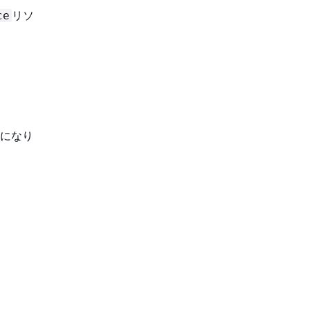
リソ
ce
になり