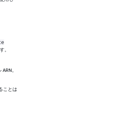
ce
す。
ル ARN。
。
ることは