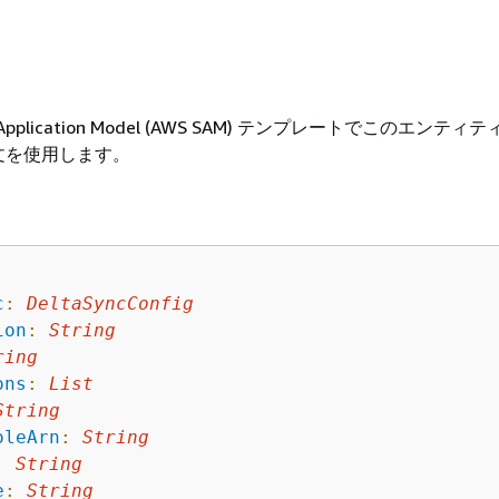
ess Application Model (AWS SAM) テンプレートでこのエンテ
文を使用します。
c
:
DeltaSyncConfig
ion
:
String
ring
ons
:
List
String
oleArn
:
String
:
String
e
:
String