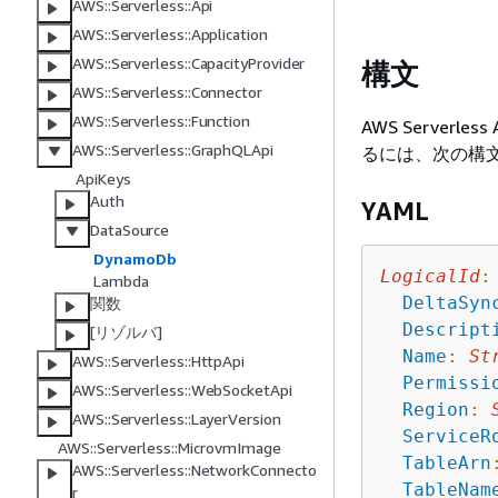
AWS::Serverless::Api
AWS::Serverless::Application
AWS::Serverless::CapacityProvider
構文
AWS::Serverless::Connector
AWS::Serverless::Function
AWS Serverl
AWS::Serverless::GraphQLApi
るには、次の構
ApiKeys
Auth
YAML
DataSource
DynamoDb
LogicalId
:
Lambda
DeltaSyn
関数
Descript
[リゾルバ]
Name
:
St
AWS::Serverless::HttpApi
Permissi
AWS::Serverless::WebSocketApi
Region
:
AWS::Serverless::LayerVersion
ServiceR
AWS::Serverless::MicrovmImage
TableArn
AWS::Serverless::NetworkConnecto
TableNam
r