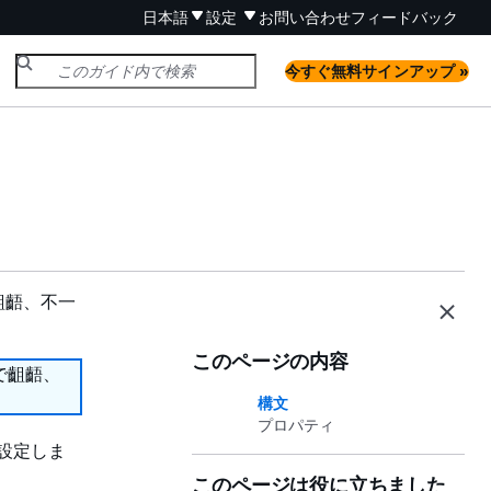
日本語
設定
お問い合わせ
フィードバック
今すぐ無料サインアップ »
齟齬、不一
このページの内容
で齟齬、
構文
プロパティ
ルを設定しま
このページは役に立ちました