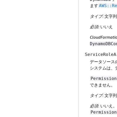
ます
AWS::R
タイプ
: 文字列
必須:
いいえ
CloudFormat
DynamoDBCo
ServiceRoleA
データソースの AW
システムは、
Permission
できません。
タイプ
: 文字列
必須
: いいえ
Permission