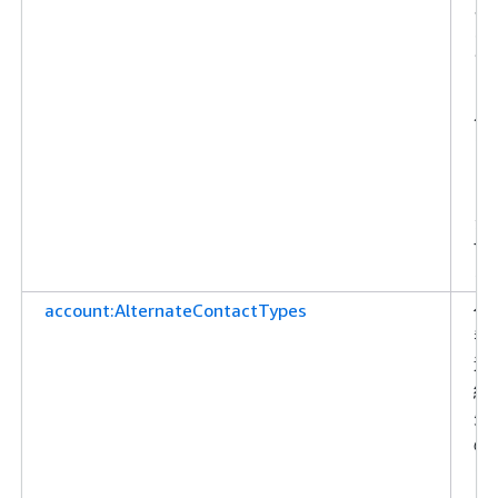
ス
を
フ
ィ
ル
タ
リ
ン
グ
す
る
account:AlternateContactTypes
代
替
連
絡
先
の
タ
イ