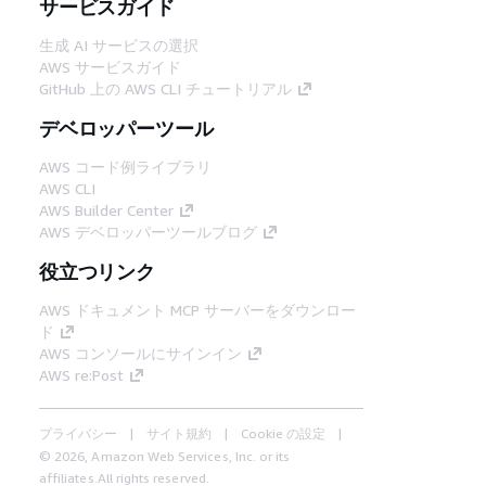
サービスガイド
生成 AI サービスの選択
AWS サービスガイド
GitHub 上の AWS CLI チュートリアル
デベロッパーツール
AWS コード例ライブラリ
AWS CLI
AWS Builder Center
AWS デベロッパーツールブログ
役立つリンク
AWS ドキュメント MCP サーバーをダウンロー
ド
AWS コンソールにサインイン
AWS re:Post
プライバシー
サイト規約
Cookie の設定
© 2026, Amazon Web Services, Inc. or its
affiliates.All rights reserved.