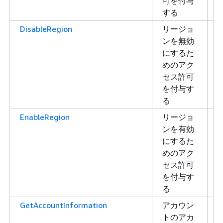
可を付与
する
DisableRegion
リージョ
ンを無効
にするた
めのアク
セス許可
を付与す
る
EnableRegion
リージョ
ンを有効
にするた
めのアク
セス許可
を付与す
る
GetAccountInformation
アカウン
トのアカ