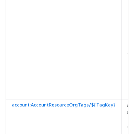
ア
ク
セ
ス
を
フ
ィ
ル
タ
リ
ン
グ
す
る
account:AccountResourceOrgTags/${TagKey}
組
織
内
の
ア