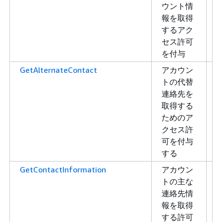
ウント情
報を取得
するアク
セス許可
を付与
GetAlternateContact
アカウン
トの代替
連絡先を
取得する
ためのア
クセス許
可を付与
する
GetContactInformation
アカウン
トの主な
連絡先情
報を取得
する許可