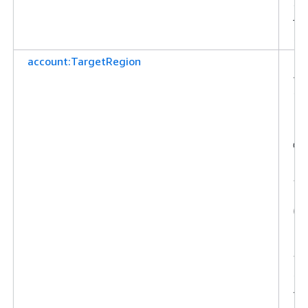
グ
す
る
account:TargetRegion
リ
ー
ジ
ョ
ン
の
リ
ス
ト
に
よ
り
ア
ク
セ