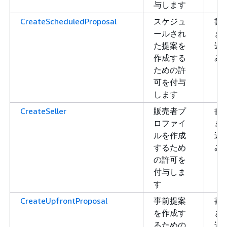
与します
CreateScheduledProposal
スケジュ
書
ールされ
き
た提案を
込
作成する
み
ための許
可を付与
します
CreateSeller
販売者プ
書
ロファイ
き
ルを作成
込
するため
み
の許可を
付与しま
す
CreateUpfrontProposal
事前提案
書
を作成す
き
るための
込