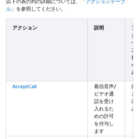
以下の表の列の詳細については、「
アクションテーブ
ル
」を参照してください。
アクション
説明
ア
ク
セ
ス
レ
ベ
ル
AcceptCall
着信音声/
書
ビデオ通
き
話を受け
込
入れるた
み
めの許可
を付与し
ます