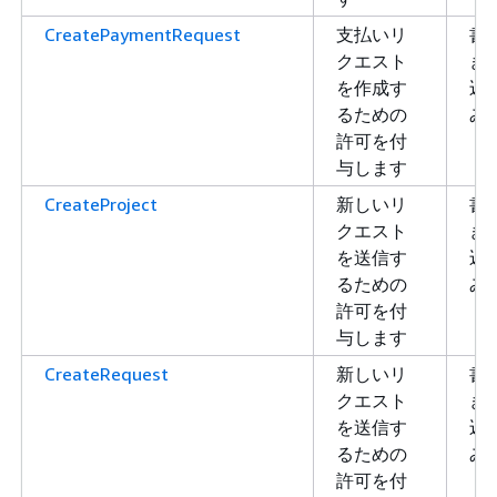
CreatePaymentRequest
支払いリ
書
クエスト
き
を作成す
込
るための
み
許可を付
与します
CreateProject
新しいリ
書
クエスト
き
を送信す
込
るための
み
許可を付
与します
CreateRequest
新しいリ
書
クエスト
き
を送信す
込
るための
み
許可を付