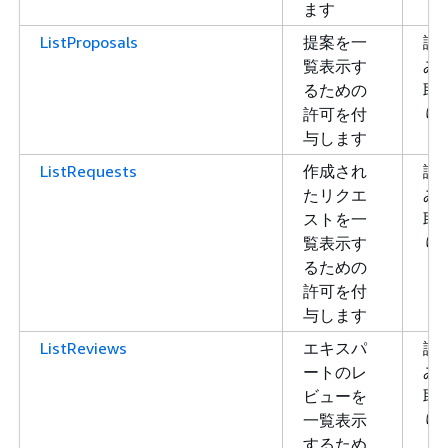
ます
ListProposals
提案を一
読
覧表示す
み
るための
取
許可を付
り
与します
ListRequests
作成され
読
たリクエ
み
ストを一
取
覧表示す
り
るための
許可を付
与します
ListReviews
エキスパ
読
ートのレ
み
ビューを
取
一覧表示
り
するため