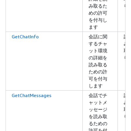
み取るた
り
めの許可
を付与し
ます
GetChatInfo
会話に関
読
するチャ
み
ット環境
取
の詳細を
り
読み取る
ための許
可を付与
します
GetChatMessages
会話でチ
読
ャットメ
み
ッセージ
取
を読み取
り
るための
許可を付