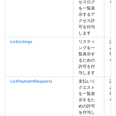
セスログ
り
を一覧表
示するア
クセス許
可を付与
します
ListListings
リスティ
読
ングを一
み
覧表示す
取
るための
り
許可を付
与します
ListPaymentRequests
支払いリ
読
クエスト
み
を一覧表
取
示するた
り
めの許可
を付与し