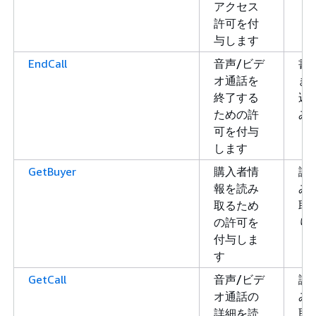
アクセス
許可を付
与します
EndCall
音声/ビデ
書
オ通話を
き
終了する
込
ための許
み
可を付与
します
GetBuyer
購入者情
読
報を読み
み
取るため
取
の許可を
り
付与しま
す
GetCall
音声/ビデ
読
オ通話の
み
詳細を読
取