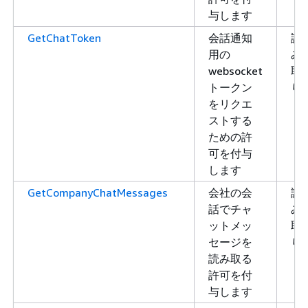
与します
GetChatToken
会話通知
読
用の
み
websocket
取
トークン
り
をリクエ
ストする
ための許
可を付与
します
GetCompanyChatMessages
会社の会
読
話でチャ
み
ットメッ
取
セージを
り
読み取る
許可を付
与します