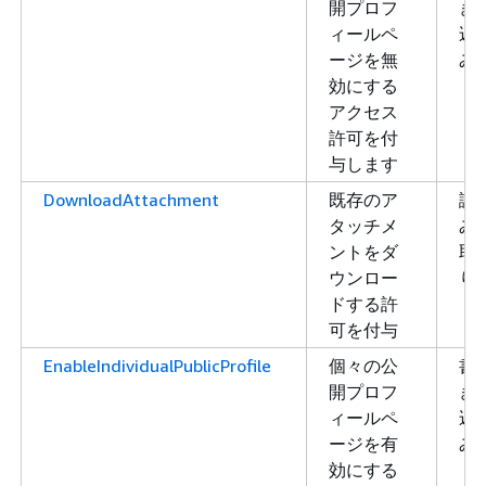
開プロフ
き
ィールペ
込
ージを無
み
効にする
アクセス
許可を付
与します
DownloadAttachment
既存のア
読
タッチメ
み
ントをダ
取
ウンロー
り
ドする許
可を付与
EnableIndividualPublicProfile
個々の公
書
開プロフ
き
ィールペ
込
ージを有
み
効にする