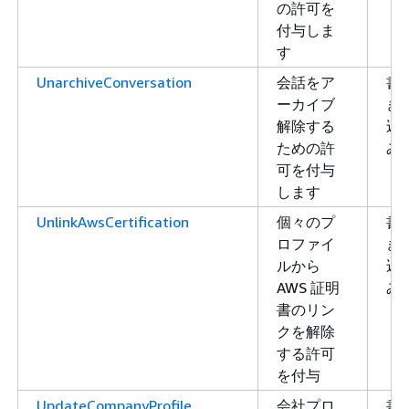
の許可を
付与しま
す
UnarchiveConversation
会話をア
書
ーカイブ
き
解除する
込
ための許
み
可を付与
します
UnlinkAwsCertification
個々のプ
書
ロファイ
き
ルから
込
AWS 証明
み
書のリン
クを解除
する許可
を付与
UpdateCompanyProfile
会社プロ
書