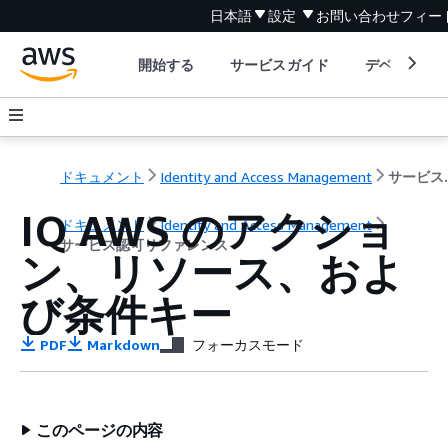
日本語
設定
お問い合わせ
フィー
開始する
サービスガイド
デベロッパ
ドキュメント
Identity and Access Management
サービ
IQ AWS のアクショ
ドキュメント
Identity and Access Management
サービス認可リファレンス
ン、リソース、およ
び条件キー
PDF
Markdown
フォーカスモード
このページの内容