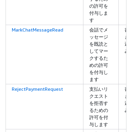
の許可を
付与しま
す
MarkChatMessageRead
会話でメ
書
ッセージ
き
を既読と
込
してマー
み
クするた
めの許可
を付与し
ます
RejectPaymentRequest
支払いリ
書
クエスト
き
を拒否す
込
るための
み
許可を付
与します