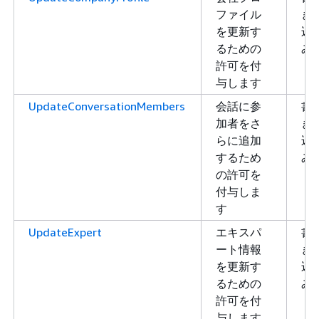
ファイル
き
を更新す
込
るための
み
許可を付
与します
UpdateConversationMembers
会話に参
書
加者をさ
き
らに追加
込
するため
み
の許可を
付与しま
す
UpdateExpert
エキスパ
書
ート情報
き
を更新す
込
るための
み
許可を付
与します