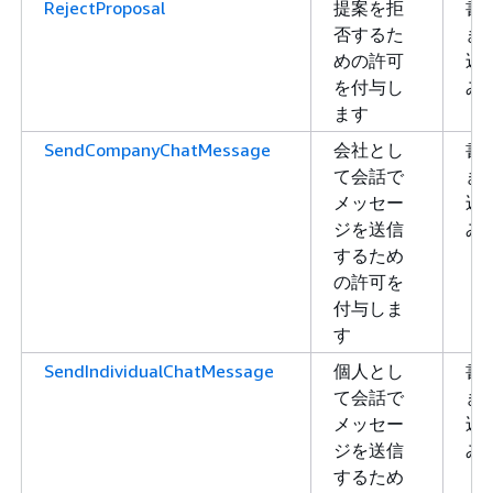
RejectProposal
提案を拒
書
否するた
き
めの許可
込
を付与し
み
ます
SendCompanyChatMessage
会社とし
書
て会話で
き
メッセー
込
ジを送信
み
するため
の許可を
付与しま
す
SendIndividualChatMessage
個人とし
書
て会話で
き
メッセー
込
ジを送信
み
するため