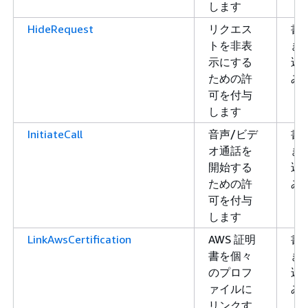
します
HideRequest
リクエス
書
トを非表
き
示にする
込
ための許
み
可を付与
します
InitiateCall
音声/ビデ
書
オ通話を
き
開始する
込
ための許
み
可を付与
します
LinkAwsCertification
AWS 証明
書
書を個々
き
のプロフ
込
ァイルに
み
リンクす