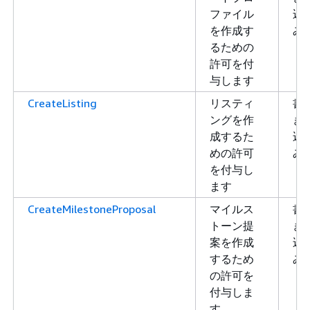
ファイル
込
を作成す
み
るための
許可を付
与します
CreateListing
リスティ
書
ングを作
き
成するた
込
めの許可
み
を付与し
ます
CreateMilestoneProposal
マイルス
書
トーン提
き
案を作成
込
するため
み
の許可を
付与しま
す