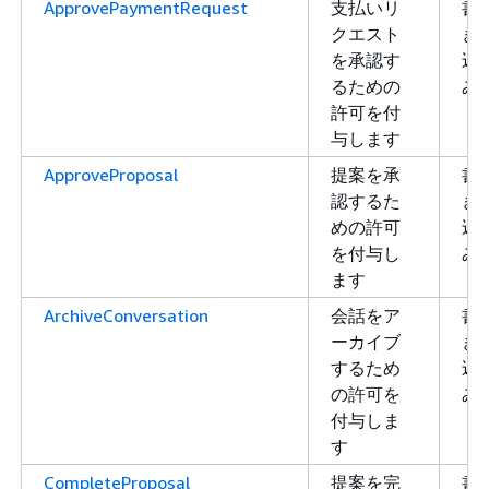
ApprovePaymentRequest
支払いリ
書
クエスト
き
を承認す
込
るための
み
許可を付
与します
ApproveProposal
提案を承
書
認するた
き
めの許可
込
を付与し
み
ます
ArchiveConversation
会話をア
書
ーカイブ
き
するため
込
の許可を
み
付与しま
す
CompleteProposal
提案を完
書