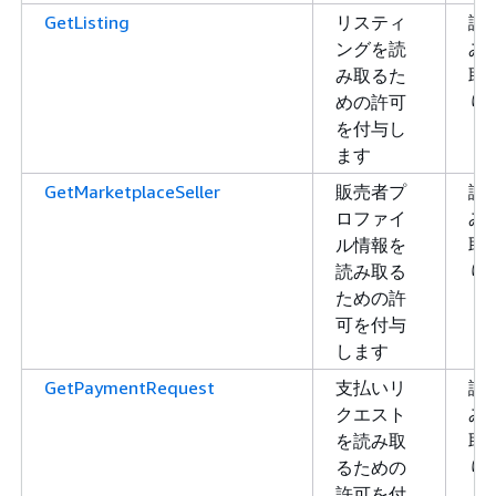
GetListing
リスティ
読
ングを読
み
み取るた
取
めの許可
り
を付与し
ます
GetMarketplaceSeller
販売者プ
読
ロファイ
み
ル情報を
取
読み取る
り
ための許
可を付与
します
GetPaymentRequest
支払いリ
読
クエスト
み
を読み取
取
るための
り
許可を付