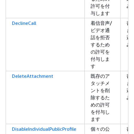
許可を付
み
与します
DeclineCall
着信音声/
書
ビデオ通
き
話を拒否
込
するため
み
の許可を
付与しま
す
DeleteAttachment
既存のア
書
タッチメ
き
ントを削
込
除するた
み
めの許可
を付与し
ます
DisableIndividualPublicProfile
個々の公
書