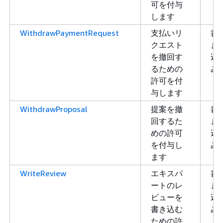
可を付与
します
WithdrawPaymentRequest
支払いリ
書
クエスト
き
を撤回す
込
るための
み
許可を付
与します
WithdrawProposal
提案を撤
書
回するた
き
めの許可
込
を付与し
み
ます
WriteReview
エキスパ
書
ートのレ
き
ビューを
込
書き込む
み
ための許