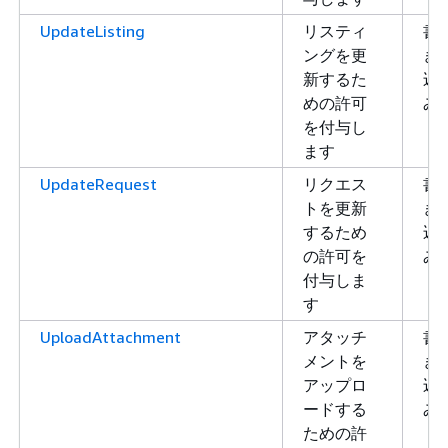
UpdateListing
リスティ
書
ングを更
き
新するた
込
めの許可
み
を付与し
ます
UpdateRequest
リクエス
書
トを更新
き
するため
込
の許可を
み
付与しま
す
UploadAttachment
アタッチ
書
メントを
き
アップロ
込
ードする
み
ための許