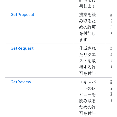
与します
GetProposal
提案を読
読
み取るた
み
めの許可
取
を付与し
り
ます
GetRequest
作成され
読
たリクエ
み
ストを取
取
得する許
り
可を付与
GetReview
エキスパ
読
ートのレ
み
ビューを
取
読み取る
り
ための許
可を付与