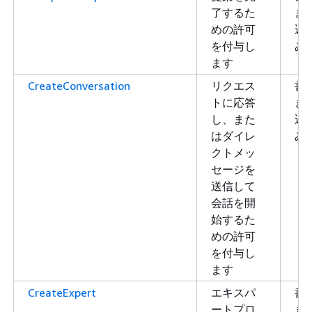
了するた
き
めの許可
込
を付与し
み
ます
CreateConversation
リクエス
書
トに応答
き
し、また
込
はダイレ
み
クトメッ
セージを
送信して
会話を開
始するた
めの許可
を付与し
ます
CreateExpert
エキスパ
書
ートプロ
き