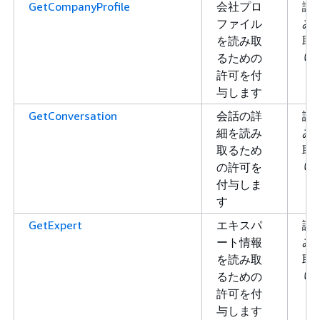
GetCompanyProfile
会社プロ
読
ファイル
み
を読み取
取
るための
り
許可を付
与します
GetConversation
会話の詳
読
細を読み
み
取るため
取
の許可を
り
付与しま
す
GetExpert
エキスパ
読
ート情報
み
を読み取
取
るための
り
許可を付
与します