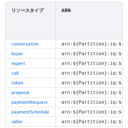
リソースタイプ
ARN
conversation
arn:$
{
Partition}:iq:$
{
R
buyer
arn:$
{
Partition}:iq:$
{
R
expert
arn:$
{
Partition}:iq:$
{
R
call
arn:$
{
Partition}:iq:$
{
R
token
arn:$
{
Partition}:iq:$
{
R
proposal
arn:$
{
Partition}:iq:$
{
R
paymentRequest
arn:$
{
Partition}:iq:$
{
R
paymentSchedule
arn:$
{
Partition}:iq:$
{
R
seller
arn:$
{
Partition}:iq:$
{
R