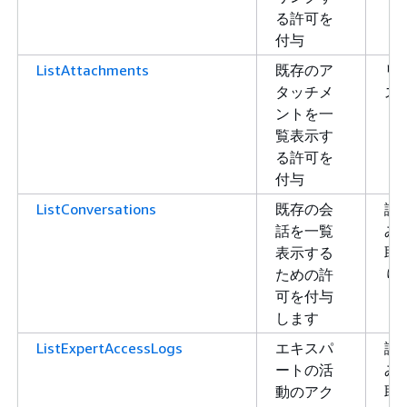
る許可を
付与
ListAttachments
既存のア
リ
タッチメ
ス
ントを一
ト
覧表示す
る許可を
付与
ListConversations
既存の会
読
話を一覧
み
表示する
取
ための許
り
可を付与
します
ListExpertAccessLogs
エキスパ
読
ートの活
み
動のアク
取