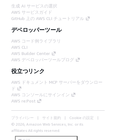
生成 AI サービスの選択
AWS サービスガイド
GitHub 上の AWS CLI チュートリアル
デベロッパーツール
AWS コード例ライブラリ
AWS CLI
AWS Builder Center
AWS デベロッパーツールブログ
役立つリンク
AWS ドキュメント MCP サーバーをダウンロー
ド
AWS コンソールにサインイン
AWS re:Post
プライバシー
サイト規約
Cookie の設定
© 2026, Amazon Web Services, Inc. or its
affiliates.All rights reserved.