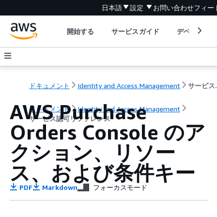
日本語
設定
お問い合わせ
フィー
開始する
サービスガイド
デベロッパ
ドキュメント
Identity and Access Management
サービ
AWS Purchase
ドキュメント
Identity and Access Management
サービス認可リファレンス
Orders Console のア
クション、リソー
ス、および条件キー
PDF
Markdown
フォーカスモード