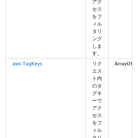
アク
セス
をフ
ィル
タリ
ング
しま
す。
aws:TagKeys
リク
ArrayOfSt
エス
ト内
のタ
グキ
ーで
アク
セス
をフ
ィル
タリ