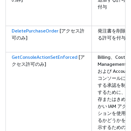
付与
DeletePurchaseOrder
[アクセス許
発注書を削除す
可のみ]
る許可を付与
GetConsoleActionSetEnforced
[ア
Billing、Cost
クセス許可のみ]
Management、
および Account
コンソールに対
する承認を制御
するために、既
存またはきめ細
かい IAM アク
ションを使用す
るかどうかを表
示するための許