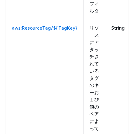
フィ
ルタ
ー
aws:ResourceTag/${TagKey}
リソ
String
ース
にア
タッ
チさ
れて
いる
タグ
のキ
ーお
よび
値の
ペア
によ
って