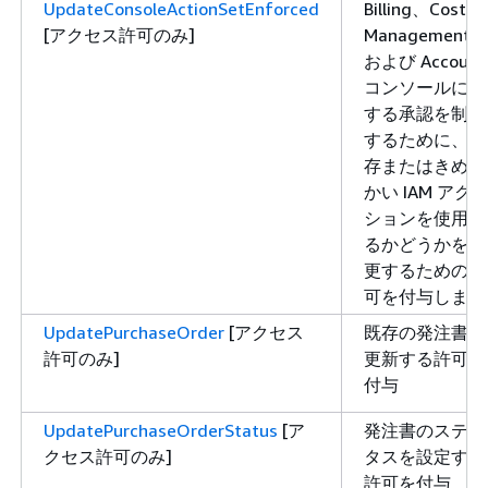
UpdateConsoleActionSetEnforced
Billing、Cost
[アクセス許可のみ]
Management、
および Account
コンソールに対
する承認を制御
するために、既
存またはきめ細
かい IAM アク
ションを使用す
るかどうかを変
更するための許
可を付与します
UpdatePurchaseOrder
[アクセス
既存の発注書を
許可のみ]
更新する許可を
付与
UpdatePurchaseOrderStatus
[ア
発注書のステー
クセス許可のみ]
タスを設定する
許可を付与