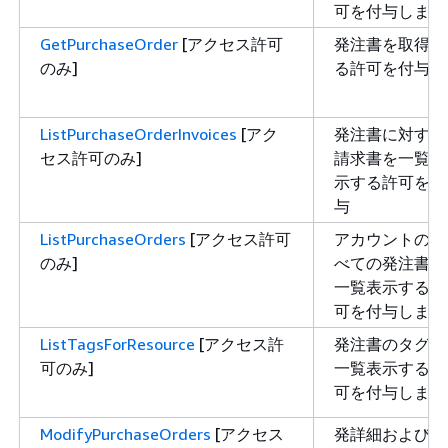
可を付与します
GetPurchaseOrder
[アクセス許可
発注書を取得す
のみ]
る許可を付与
ListPurchaseOrderInvoices
[アク
発注書に対する
セス許可のみ]
請求書を一覧表
示する許可を付
与
ListPurchaseOrders
[アクセス許可
アカウントのす
のみ]
べての発注書を
一覧表示する許
可を付与します
ListTagsForResource
[アクセス許
発注書のタグを
可のみ]
一覧表示する許
可を付与します
ModifyPurchaseOrders
[アクセス
発詳細および詳