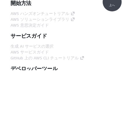
開始方法
上へ
AWS ハンズオンチュートリアル
AWS ソリューションライブラリ
AWS 意思決定ガイド
サービスガイド
生成 AI サービスの選択
AWS サービスガイド
GitHub 上の AWS CLI チュートリアル
デベロッパーツール
AWS コード例ライブラリ
AWS CLI
AWS Builder Center
AWS デベロッパーツールブログ
役立つリンク
AWS ドキュメント MCP サーバーをダウンロー
ド
AWS コンソールにサインイン