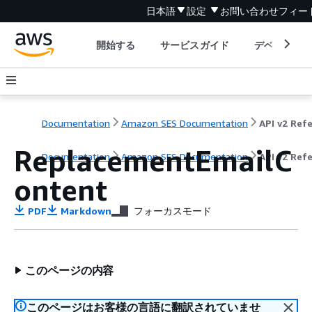
日本語
設定
お問い合わせ
フィー
開始する
サービスガイド
デベロッパ
Documentation
Amazon SES Documentation
ReplacementEmailC
Documentation
Amazon SES Documentation
API v2 Ref
ontent
PDF
Markdown
フォーカスモード
このページの内容
このページはお客様の言語に翻訳されていませ