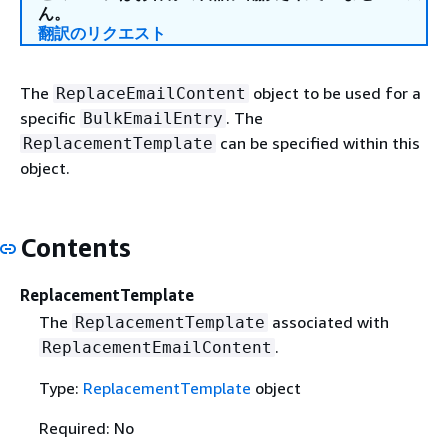
ん。
翻訳のリクエスト
The
object to be used for a
ReplaceEmailContent
specific
. The
BulkEmailEntry
can be specified within this
ReplacementTemplate
object.
Contents
ReplacementTemplate
The
associated with
ReplacementTemplate
.
ReplacementEmailContent
Type:
ReplacementTemplate
object
Required: No