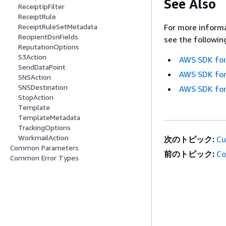
See Also
ReceiptIpFilter
ReceiptRule
ReceiptRuleSetMetadata
For more informa
RecipientDsnFields
see the followin
ReputationOptions
S3Action
AWS SDK for
SendDataPoint
AWS SDK for
SNSAction
SNSDestination
AWS SDK for
StopAction
Template
TemplateMetadata
TrackingOptions
WorkmailAction
次のトピック:
Cu
Common Parameters
前のトピック:
Co
Common Error Types