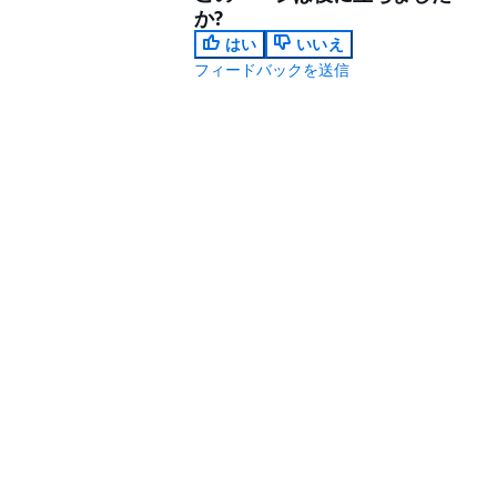
か?
はい
いいえ
フィードバックを送信