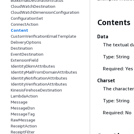
BulkEmailDestinationStatus
CloudWatchDestination
CloudWatchDimensionConfiguration
ConfigurationSet
Contents
ConnectAction
Content
Data
CustomVerificationEmailTemplate
DeliveryOptions
The textual d
Destination
EventDestination
Type: String
ExtensionField
IdentityDkimAttributes
Required: Yes
IdentityMailFromDomainAttributes
IdentityNotificationAttributes
Charset
IdentityVerificationAttributes
The character
KinesisFirehoseDestination
LambdaAction
Type: String
Message
MessageDsn
Required: No
MessageTag
RawMessage
ReceiptAction
ReceiptFilter