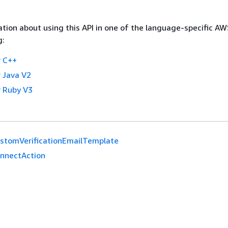
tion about using this API in one of the language-specific A
g:
 C++
 Java V2
 Ruby V3
stomVerificationEmailTemplate
nnectAction