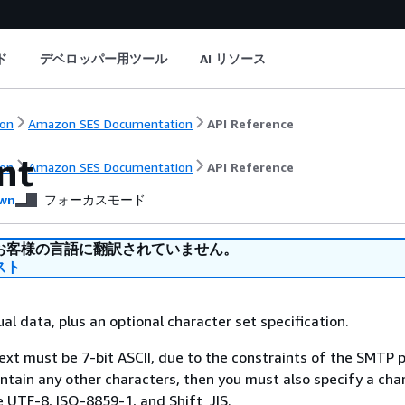
ド
デベロッパー用ツール
AI リソース
on
Amazon SES Documentation
API Reference
nt
on
Amazon SES Documentation
API Reference
wn
フォーカスモード
お客様の言語に翻訳されていません。
スト
al data, plus an optional character set specification.
text must be 7-bit ASCII, due to the constraints of the SMTP p
ntain any other characters, then you must also specify a char
 UTF-8, ISO-8859-1, and Shift_JIS.