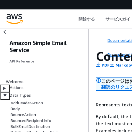
開始する
サービスガイ
Documentati
Amazon Simple Email
Service
Conte
Documentati
API Reference
PDF
Markdo
このページは
Welcome
翻訳のリクエ
Actions
Data Types
AddHeaderAction
Represents textu
Body
BounceAction
By default, the 
BouncedRecipientInfo
the text must co
BulkEmailDestination
Examples include