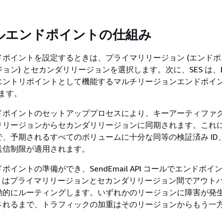
ルエンドポイントの仕組み
ドポイントを設定するときは、プライマリリージョン (エンド
ョン) とセカンダリリージョンを選択します。次に、SES は、
エントリポイントとして機能するマルチリージョンエンドポイ
します。
ドポイントのセットアッププロセスにより、キーアーティファ
リリージョンからセカンダリリージョンに同期されます。これ
、予期されるすべてのボリュームに十分な同等の検証済み ID
送信制限が適用されます。
イントの準備ができ、SendEmail API コールでエンドポイント
S はプライマリリージョンとセカンダリリージョン間でアウト
動的にルーティングします。いずれかのリージョンに障害が発
されるまで、トラフィックの加重はそのリージョンからもう一
。