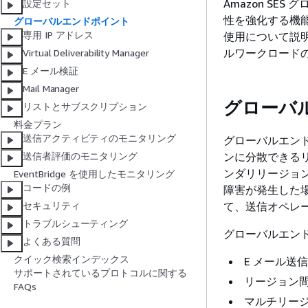
Amazon S
設定セット
性を強化する機
グローバルエンドポイント
専用 IP アドレス
使用について説明
ルワークロード
Virtual Deliverability Manager
E メール検証
Mail Manager
グローバ
リストとサブスクリプション
料金プラン
送信アクティビティのモニタリング
グローバルエンド
ンに分散できるリ
送信者評価のモニタリング
ンダリリージョ
EventBridge を使用したモニタリング
コードの例
障害が発生した場
て、送信オペレ
セキュリティ
トラブルシューティング
グローバルエン
よくある質問
クイック検索インデックス
E メール送
サポートされているプロトコルに関する
リージョン
FAQs
マルチリー