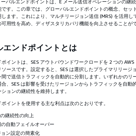
ES グローバルエンドポイントは、E メール送信オペレーションの継
能です。この章では、グローバルエンドポイントの概念、セッ
します。これにより、マルチリージョン送信 (MRS) を活用して
の可用性を高め、ディザスタリカバリ機能を向上させることが
ルエンドポイントとは
ポイントは、SES アウトバウンドワークロードを 2 つの AWS
ソースです。設定すると、SES は選択したプライマリリージ
ン間で送信トラフィックを自動的に分割します。いずれかのリ
合、SES は影響を受けたリージョンからトラフィックを自動
ーションの継続性を維持します。
ドポイントを使用する主な利点は次のとおりです。
信の継続性の向上
間の自動フェイルオーバー
ジョン設定の簡素化