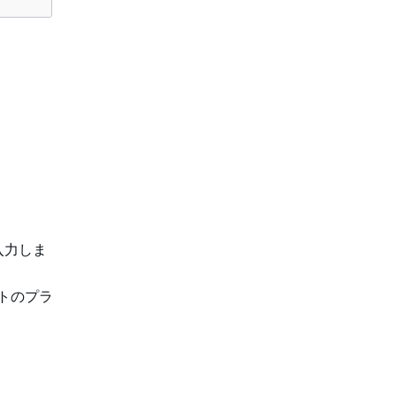
入力しま
トのプラ
。