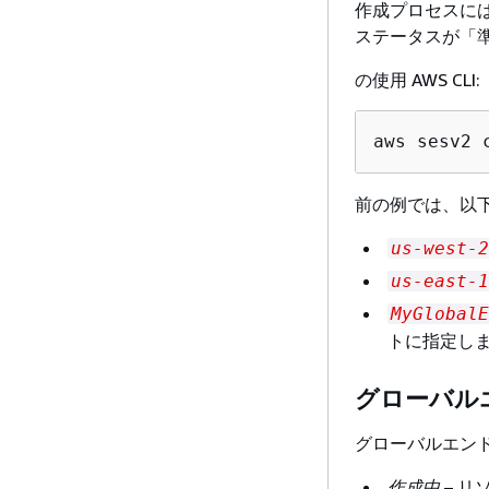
作成プロセスに
ステータスが「
の使用 AWS CLI:
aws sesv2 
前の例では、以
us-west-2
us-east-1
MyGlobalE
トに指定し
グローバル
グローバルエン
作成中
– 