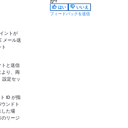
か?
はい
いいえ
フィードバックを送信
ポイントが
E メール送
ント
クトと送信
により、両
、設定セッ
 ID が指
バウンドト
生した場
方のリージ