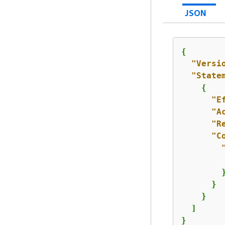
JSON
{
"Versi
"State
{
"E
"A
"R
"C
        }
      }

    }

  ]

}