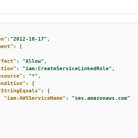
on"
:
"2012-10-17"
,

ment"
: [

ffect"
: 
"Allow"
,

ction"
: 
"iam:CreateServiceLinkedRole"
,

esource"
: 
"*"
,

ondition"
: 
{
"StringEquals"
: 
{
"iam:AWSServiceName"
: 
"ses.amazonaws.com"

