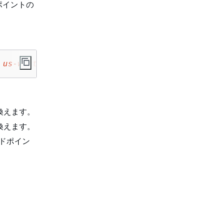
ポイントの
 
us-west-2
 --secondary-region 
us-east-1
 --end
換えます。
換えます。
ドポイン