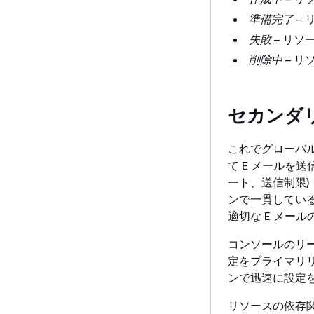
準備完了
–
失敗
– リ
削除中
– 
セカンダ
これでグローバ
て E メールを
ート、送信制限)
ンで一貫してい
適切な E メー
コンソールのリ
定をプライマリ
ンで迅速に設定
リソースの依存