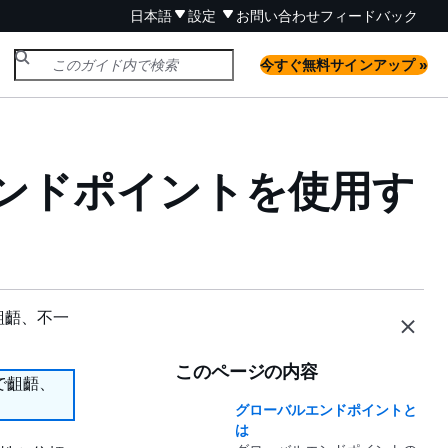
日本語
設定
お問い合わせ
フィードバック
今すぐ無料サインアップ »
ルエンドポイントを使用す
齟齬、不一
このページの内容
で齟齬、
グローバルエンドポイントと
は