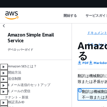
開始する
サービスガイ
ドキュメン
Amazon Simple Email
Service
Ama
ドキュメン
デベロッパーガイド
る
PDF
Markdo
Amazon SESとは？
開始方法
翻訳は機械翻訳
送信制限
致または矛盾が
E メール送信のセットアップ
E メールの受信
翻訳は機械翻
不一致または
テナント – 新規
検証済みID