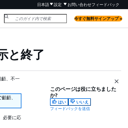
日本語
設定
お問い合わせ
フィードバック
今すぐ無料サインアップ »
示と終了
齟齬、不一
このページは役に立ちました
か?
で齟齬、
はい
いいえ
フィードバックを送信
、必要に応