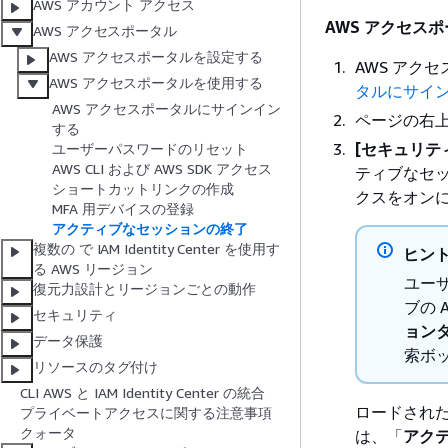
AWS アカウント アクセス
AWS アクセス
AWS アクセスポータル
AWS アクセスポータルを設定する
AWS アク
AWS アクセスポータルを使用する
タルにサイ
AWS アクセスポータルにサインイン
ページの右
する
[セキュリテ
ユーザーパスワードのリセット
AWS CLI および AWS SDK アクセス
ティブなセ
ショートカットリンクの作成
クスをオン
MFA 用デバイスの登録
アクティブなセッションの終了
複数の で IAM Identity Center を使用す
ヒン
る AWS リージョン
ユー
復元力設計とリージョンごとの動作
ブの 
セキュリティ
ョン
データ保護
索ボッ
リソースのタグ付け
CLI AWS と IAM Identity Center の統合
ロードされ
プライベートアクセスに関する注意事項
クォータ
は、「
アク