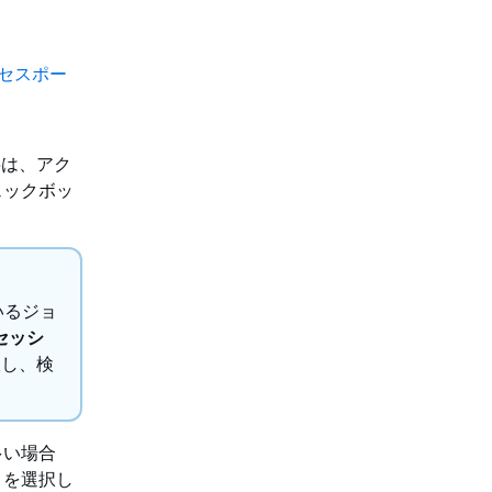
クセスポー
字は、アク
ェックボッ
いるジョ
セッシ
択し、検
多い場合
」を選択し