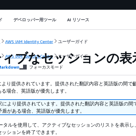
ド
デベロッパー用ツール
AI リソース
ト
AWS IAM Identity Center
ユーザーガイド
ティブなセッションの表
ト
AWS IAM Identity Center
ユーザーガイド
arkdown
フォーカスモード
により提供されています。提供された翻訳内容と英語版の間で
ある場合、英語版が優先します。
訳により提供されています。提供された翻訳内容と英語版の間
矛盾がある場合、英語版が優先します。
ポータルを使用して、アクティブなセッションのリストを表示し
のセッションを終了できます。