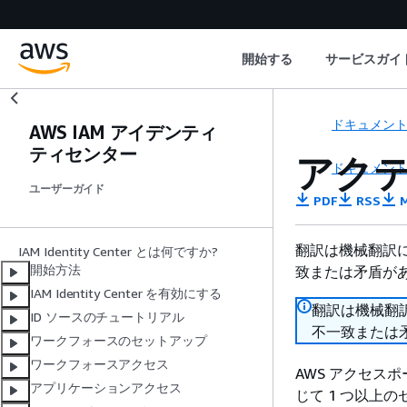
開始する
サービスガイ
ドキュメン
AWS IAM アイデンティ
ティセンター
アク
ドキュメン
ユーザーガイド
PDF
RSS
M
翻訳は機械翻訳
IAM Identity Center とは何ですか?
開始方法
致または矛盾が
IAM Identity Center を有効にする
翻訳は機械翻
ID ソースのチュートリアル
不一致または
ワークフォースのセットアップ
ワークフォースアクセス
AWS アクセス
アプリケーションアクセス
じて 1 つ以上