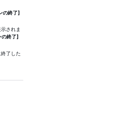
ンの終了]
表示されま
ンの終了]
に終了した