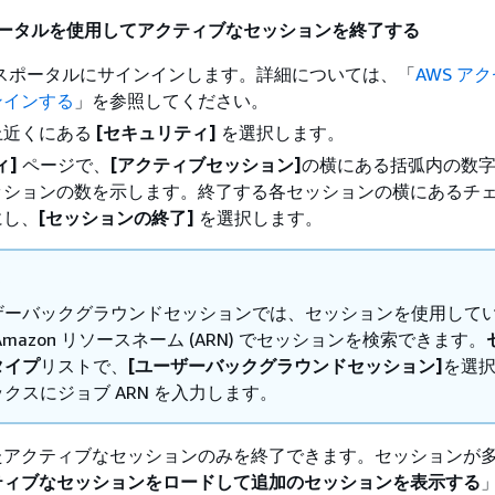
ポータルを使用してアクティブなセッションを終了する
セスポータルにサインインします。詳細については、「
AWS ア
ンインする
」を参照してください。
上近くにある
[セキュリティ]
を選択します。
ィ]
ページで、
[アクティブセッション]
の横にある括弧内の数
ッションの数を示します。終了する各セッションの横にあるチ
にし、
[セッションの終了]
を選択します。
ト
ザーバックグラウンドセッションでは、セッションを使用して
Amazon リソースネーム (ARN) でセッションを検索できます。
タイプ
リストで、
[ユーザーバックグラウンドセッション]
を選
クスにジョブ ARN を入力します。
たアクティブなセッションのみを終了できます。セッションが
ティブなセッションをロードして追加のセッションを表示する