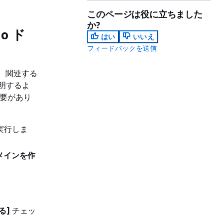
このページは役に立ちました
か?
o ド
はい
いいえ
フィードバックを送信
ン、関連する
明するよ
必要があり
実行しま
ドメインを作
る]
チェッ