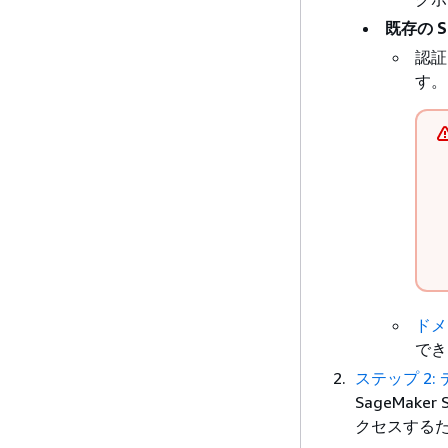
既存の S
認証
す。
ドメ
でき
ステップ 2
SageMake
クセスする