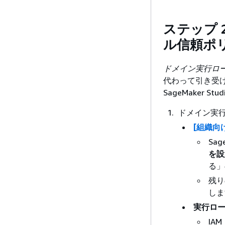
ステップ 
ル信頼ポ
ドメイン実行ロ
代わって引き受
SageMaker 
ドメイン実
[組織向
Sa
を設
る」
残り
しま
実行ロ
IA