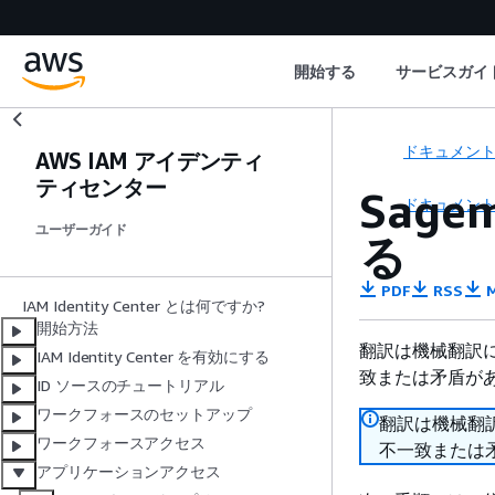
開始する
サービスガイ
ドキュメン
AWS IAM アイデンティ
ティセンター
Sage
ドキュメン
ユーザーガイド
る
PDF
RSS
M
IAM Identity Center とは何ですか?
開始方法
翻訳は機械翻訳
IAM Identity Center を有効にする
致または矛盾が
ID ソースのチュートリアル
ワークフォースのセットアップ
翻訳は機械翻
ワークフォースアクセス
不一致または
アプリケーションアクセス