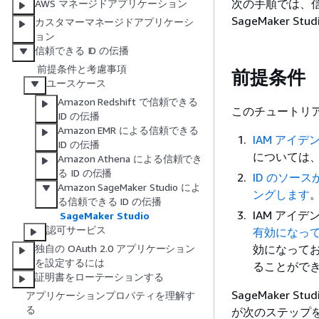
次の手順では、信
AWS マネージドアプリケーション
SageMaker 
カスタマーマネージドアプリケーシ
ョン
信頼できる ID の伝播
前提条件と考慮事項
前提条件
ユースケース
Amazon Redshift で信頼できる
このチュートリ
ID の伝播
Amazon EMR による信頼できる
IAM アイ
ID の伝播
については
Amazon Athena による信頼でき
る ID の伝播
ID のソー
Amazon SageMaker Studio によ
ングします
る信頼できる ID の伝播
IAM アイ
SageMaker Studio
認可サービス
有効になっ
効になってお
独自の OAuth 2.0 アプリケーション
を設定するには
ることがで
証明書をローテーションする
SageMaker S
アプリケーションプロパティを理解す
る
が次のステップ