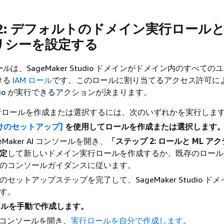
2: デフォルトのドメイン実行ロール
リシーを設定する
ール
は、SageMaker Studio ドメインがドメイン内のすべて
ける
IAM ロール
です。このロールに割り当てるアクセス許可に
Studio が実行できるアクションが決まります。
行ロールを作成または選択するには、次のいずれかを実行しま
けのセットアップ]
を使用してロールを作成または選択します
geMaker AI コンソールを開き、
「ステップ 2: ロールと ML ア
定
して新しいドメイン実行ロールを作成するか、既存のロール
のコンソールガイダンスに従います。
のセットアップステップを完了して、SageMaker Studio ド
す。
ールを手動で作成します。
M コンソールを開き、
実行ロールを自分で作成します
。