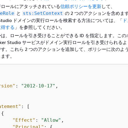
行ロールにアタッチされている
信頼ポリシーを更新
して、
と
の 2 つのアクションを含めま
eRole
sts:SetContext
er Studio ドメインの実行ロールを検索する方法については、「
ド
取得する
」を参照してください。
ー
は、ロールを引き受けることができる ID を指定します。この
aker Studio サービスがドメイン実行ロールを引き受けられる
す。これら 2 つのアクションを追加して、ポリシーに次のよ
します。
rsion"
: 
"2012-10-17"
,  

atement"
: [

{
"Effect"
: 
"Allow"
,

"Principal"
: 
{