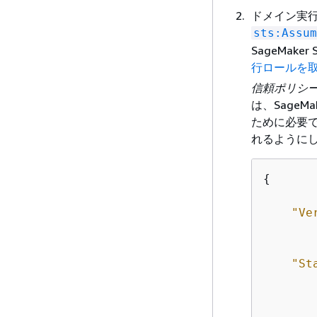
ドメイン実
sts:Assum
SageMak
行ロールを
信頼ポリシ
は、SageM
ために必要で
れるように
{
"Ve
"St