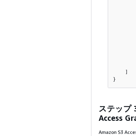
        
        
        
        
    ]

}
ステップ 3
Access
Amazon S3