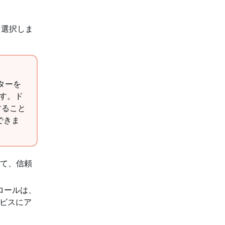
を選択しま
ンターを
ます。ド
すること
できま
て、信頼
ロールは、
サービスにア