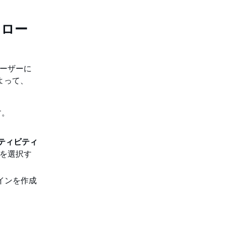
とロー
のユーザーに
よって、
す。
。
クティビティ
を選択す
メインを作成