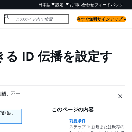
日本語
設定
お問い合わせ
フィードバック
今すぐ無料サインアップ »
頼できる ID 伝播を設定す
齟齬、不一
このページの内容
で齟齬、
前提条件
ステップ 1: 新規または既存の