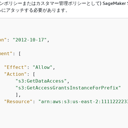
ンポリシーまたはカスタマー管理ポリシーとして) SageMaker St
ルにアタッチする必要があります。
on"
: 
"2012-10-17"
,  

ment"
: [

"Effect"
: 
"Allow"
,

"Action"
: [

"s3:GetDataAccess"
,

"s3:GetAccessGrantsInstanceForPrefix"
     ],

"Resource"
: 
"arn:aws:s3:us-east-2:111122223