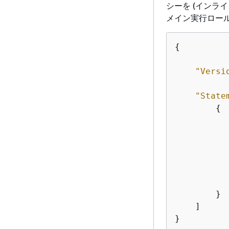
シーを (インライ
メイン実行ロー
{
"Versi
"State
{
           
        }

    ]
