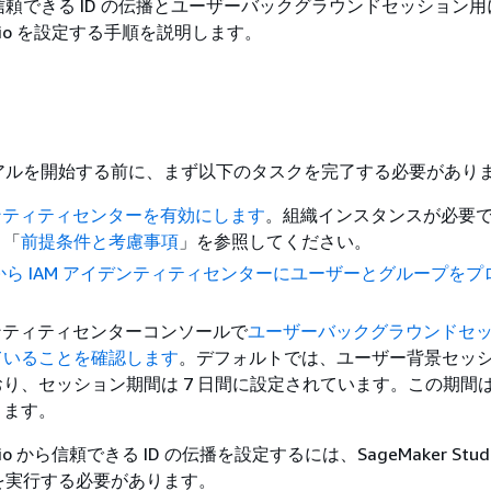
頼できる ID の伝播とユーザーバックグラウンドセッション用
Studio を設定する手順を説明します。
アルを開始する前に、まず以下のタスクを完了する必要があり
デンティティセンターを有効にします
。組織インスタンスが必要
、「
前提条件と考慮事項
」を参照してください。
スから IAM アイデンティティセンターにユーザーとグループを
。
デンティティセンターコンソールで
ユーザーバックグラウンドセ
ていることを確認します
。デフォルトでは、ユーザー背景セッ
り、セッション期間は 7 日間に設定されています。この期間
きます。
tudio から信頼できる ID の伝播を設定するには、SageMaker Stud
を実行する必要があります。