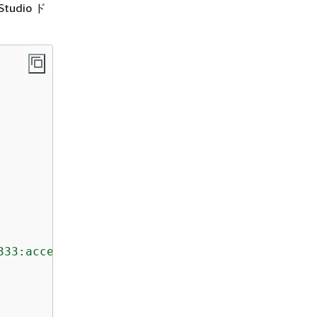
udio ド
333:access-grants/default"