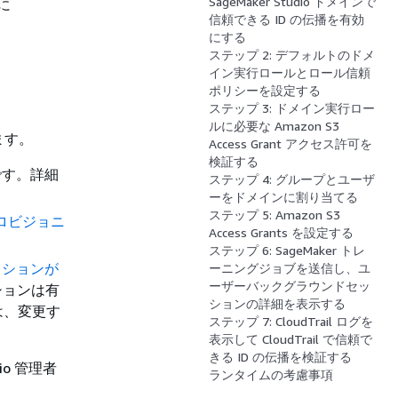
SageMaker Studio ドメインで
に
信頼できる ID の伝播を有効
にする
ステップ 2: デフォルトのドメ
イン実行ロールとロール信頼
ポリシーを設定する
ステップ 3: ドメイン実行ロー
ルに必要な Amazon S3
ます。
Access Grant アクセス許可を
検証する
です。詳細
ステップ 4: グループとユーザ
ーをドメインに割り当てる
ステップ 5: Amazon S3
プロビジョニ
Access Grants を設定する
ステップ 6: SageMaker トレ
ッションが
ーニングジョブを送信し、ユ
ーザーバックグラウンドセッ
ションは有
ションの詳細を表示する
は、変更す
ステップ 7: CloudTrail ログを
表示して CloudTrail で信頼で
きる ID の伝播を検証する
io 管理者
ランタイムの考慮事項