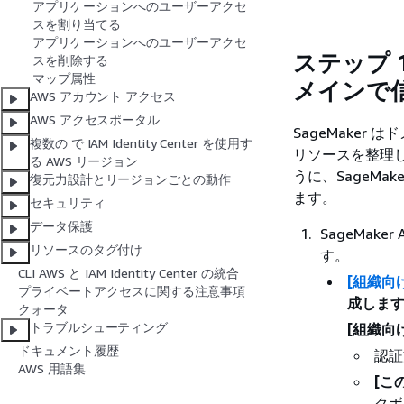
アプリケーションへのユーザーアクセ
スを割り当てる
アプリケーションへのユーザーアクセ
ステップ 1
スを削除する
マップ属性
メインで信
AWS アカウント アクセス
AWS アクセスポータル
SageMake
複数の で IAM Identity Center を使用す
リソースを整理し
る AWS リージョン
うに、SageMa
復元力設計とリージョンごとの動作
ます。
セキュリティ
データ保護
SageMake
リソースのタグ付け
す。
CLI AWS と IAM Identity Center の統合
[組織向
プライベートアクセスに関する注意事項
成しま
クォータ
トラブルシューティング
[組織向
ドキュメント履歴
認
AWS 用語集
[こ
クボ