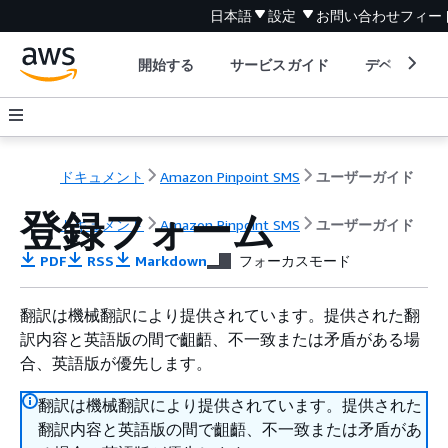
日本語
設定
お問い合わせ
フィー
開始する
サービスガイド
デベロッパ
ドキュメント
Amazon Pinpoint SMS
ユーザーガイド
登録フォーム
ドキュメント
Amazon Pinpoint SMS
ユーザーガイド
PDF
RSS
Markdown
フォーカスモード
翻訳は機械翻訳により提供されています。提供された翻
訳内容と英語版の間で齟齬、不一致または矛盾がある場
合、英語版が優先します。
翻訳は機械翻訳により提供されています。提供された
翻訳内容と英語版の間で齟齬、不一致または矛盾があ