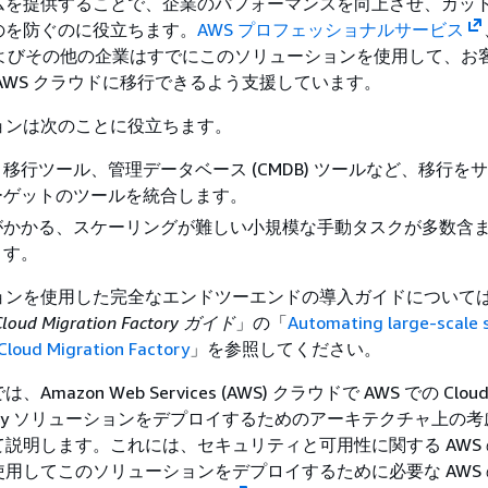
ムを提供することで、企業のパフォーマンスを向上させ、カッ
のを防ぐのに役立ちます。
AWS プロフェッショナルサービス
よびその他の企業はすでにこのソリューションを使用して、お
AWS クラウドに移行できるよう支援しています。
ョンは次のことに役立ちます。
移行ツール、管理データベース (CMDB) ツールなど、移行を
ーゲットのツールを統合します。
がかかる、スケーリングが難しい小規模な手動タスクが多数含
ます。
ョンを使用した完全なエンドツーエンドの導入ガイドについて
d Migration Factory ガイド
」の「
Automating large-scale 
Cloud Migration Factory
」を参照してください。
mazon Web Services (AWS) クラウドで AWS での Clou
 Factory ソリューションをデプロイするためのアーキテクチャ上の
説明します。これには、セキュリティと可用性に関する AWS
用してこのソリューションをデプロイするために必要な AWS