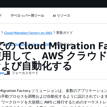
ド
デベロッパー用ツール
AI リソース
ト
Cloud Migration Factory on AWS
実装ガイド
での Cloud Migration
ト
Cloud Migration Factory on AWS
実装ガイド
用して、AWS クラウ
および自動化する
wn
フォーカスモード
ud Migration Factory ソリューションは、多数のアプリケーシ
の手動プロセスを調整および自動化するように設計されていま
ワークロードを大規模に AWS に移行するためのオーケスト