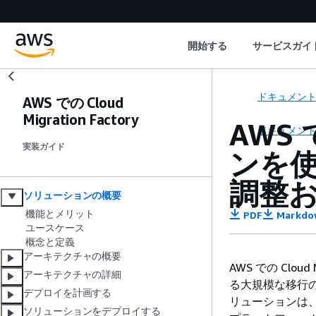
開始する
サービスガイ
ドキュメン
AWS での Cloud
Migration Factory
AWS 
ドキュメン
実装ガイド
ンを使
調整
ソリューションの概要
機能とメリット
PDF
Markdo
ユースケース
概念と定義
アーキテクチャの概要
AWS での Clo
アーキテクチャの詳細
る大規模な移行
デプロイを計画する
リューションは、
ソリューションをデプロイする