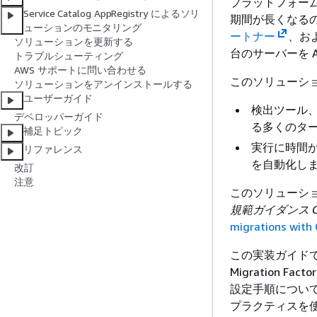
プラットフォー
Service Catalog AppRegistry によるソリ
期間が長くなる
ューションのモニタリング
ートナー
、お
ソリューションを更新する
台のサーバーを 
トラブルシューティング
AWS サポートに問い合わせる
このソリューシ
ソリューションをアンインストールする
ユーザーガイド
検出ツール、
デベロッパーガイド
る多くのタ
補足トピック
実行に時間
リファレンス
を自動化し
改訂
注意
このソリューシ
規範ガイダンス Clou
migrations with 
この実装ガイドでは、A
Migration
設定手順について
プラクティスを使