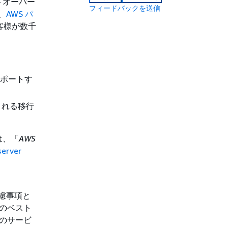
トオーバー
フィードバックを送信
、
AWS パ
客様が数千
サポートす
まれる移行
は、「
AWS
server
d
考慮事項と
 のベスト
 のサービ