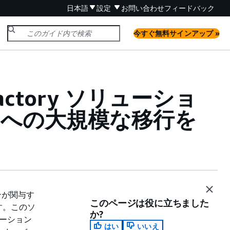
日本語
設定
お問い合わせ
フィードバック
今すぐ無料サインアップ »
 Factory ソリューショ
ドへの大規模な移行を
ョンが関与す
このページは役に立ちました
す。このソ
か?
レーション
はい
いいえ