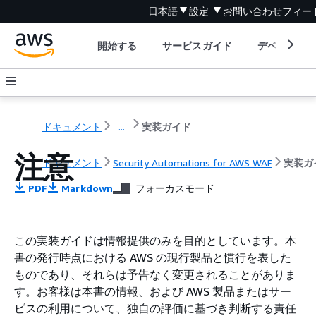
日本語
設定
お問い合わせ
フィー
開始する
サービスガイド
デベロッパ
ドキュメント
...
実装ガイド
注意
ドキュメント
Security Automations for AWS WAF
実装ガ
PDF
Markdown
フォーカスモード
この実装ガイドは情報提供のみを目的としています。本
書の発行時点における AWS の現行製品と慣行を表した
ものであり、それらは予告なく変更されることがありま
す。お客様は本書の情報、および AWS 製品またはサー
ビスの利用について、独自の評価に基づき判断する責任