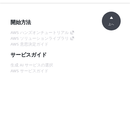
開始方法
上へ
AWS ハンズオンチュートリアル
AWS ソリューションライブラリ
AWS 意思決定ガイド
サービスガイド
生成 AI サービスの選択
AWS サービスガイド
GitHub 上の AWS CLI チュートリアル
デベロッパーツール
AWS コード例ライブラリ
AWS CLI
AWS Builder Center
AWS デベロッパーツールブログ
役立つリンク