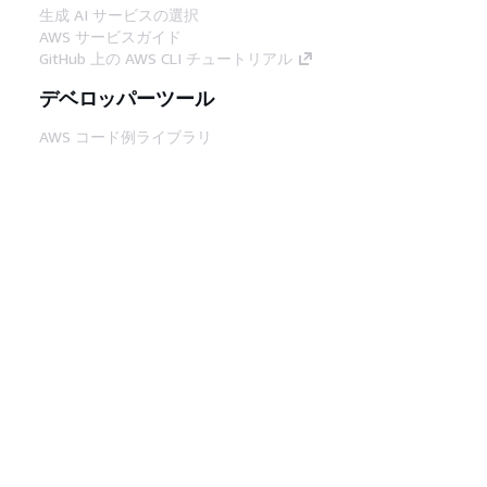
生成 AI サービスの選択
AWS サービスガイド
GitHub 上の AWS CLI チュートリアル
デベロッパーツール
AWS コード例ライブラリ
AWS CLI
AWS Builder Center
AWS デベロッパーツールブログ
役立つリンク
AWS ドキュメント MCP サーバーをダウンロー
ド
AWS コンソールにサインイン
AWS re:Post
プライバシー
サイト規約
Cookie の設定
© 2026, Amazon Web Services, Inc. or its
affiliates.All rights reserved.
日本語