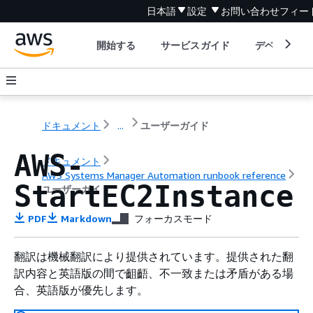
日本語
設定
お問い合わせ
フィー
開始する
サービスガイド
デベロッパ
ドキュメント
...
ユーザーガイド
AWS-
ドキュメント
AWS Systems Manager Automation runbook reference
StartEC2Instance
ユーザーガイド
PDF
Markdown
フォーカスモード
翻訳は機械翻訳により提供されています。提供された翻
訳内容と英語版の間で齟齬、不一致または矛盾がある場
合、英語版が優先します。