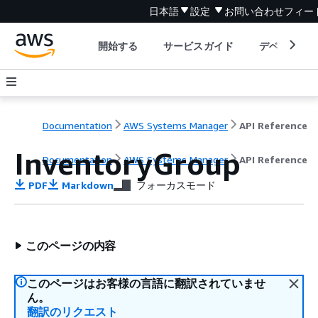
日本語
設定
お問い合わせ
フィー
開始する
サービスガイド
デベロッパ
Documentation
AWS Systems Manager
API Reference
InventoryGroup
Documentation
AWS Systems Manager
API Reference
PDF
Markdown
フォーカスモード
このページの内容
このページはお客様の言語に翻訳されていませ
ん。
翻訳のリクエスト