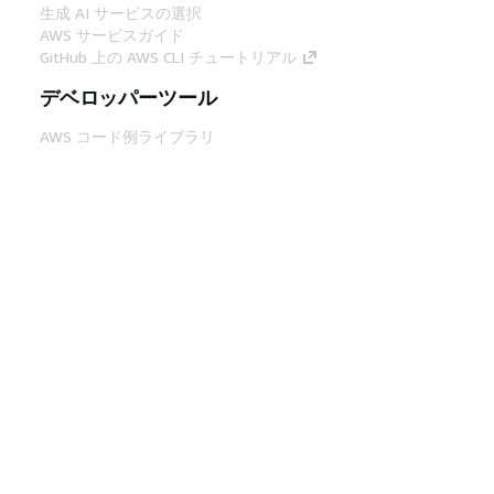
生成 AI サービスの選択
AWS サービスガイド
GitHub 上の AWS CLI チュートリアル
デベロッパーツール
AWS コード例ライブラリ
AWS CLI
AWS Builder Center
AWS デベロッパーツールブログ
役立つリンク
AWS ドキュメント MCP サーバーをダウンロー
ド
AWS コンソールにサインイン
AWS re:Post
プライバシー
サイト規約
Cookie の設定
© 2026, Amazon Web Services, Inc. or its
affiliates.All rights reserved.
日本語