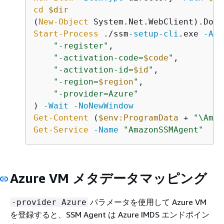
cd
$dir
(
New-Object
 System.Net.WebClient).Down
Start-Process
 ./ssm
-setup
-cli
.exe 
-Arg
"-register"
,

"-activation-code=
$code
"
,

"-activation-id=
$id
"
,

"-region=
$region
"
,

"-provider=Azure"
) 
-Wait
-NoNewWindow
Get-Content
 (
$env:ProgramData
 + 
"\Amaz
Get-Service
-Name
"AmazonSSMAgent"
Azure VM メタデータマッピング
パラメータを使用して Azure VM
-provider Azure
を登録すると、SSM Agent は Azure IMDS エンドポイン