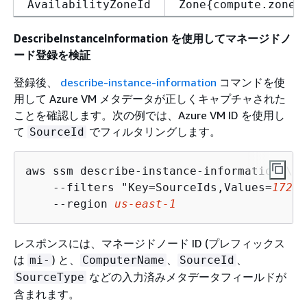
AvailabilityZoneId
Zone
{
compute.zone}
DescribeInstanceInformation を使用してマネージドノ
ード登録を検証
登録後、
describe-instance-information
コマンドを使
用して Azure VM メタデータが正しくキャプチャされた
ことを確認します。次の例では、Azure VM ID を使用し
て
でフィルタリングします。
SourceId
aws ssm describe-instance-information \

    --filters "Key=SourceIds,Values=
1724a
    --region 
us-east-1
レスポンスには、マネージドノード ID (プレフィックス
は
) と、
、
、
mi-
ComputerName
SourceId
などの入力済みメタデータフィールドが
SourceType
含まれます。