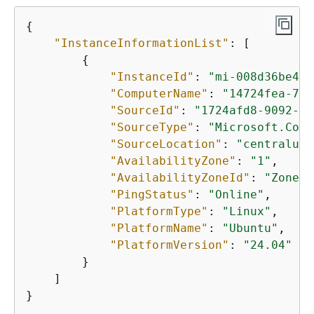
{
"InstanceInformationList"
: [

{
"InstanceId"
: 
"mi-008d36be46E
"ComputerName"
: 
"14724fea-7ba
"SourceId"
: 
"1724afd8-9092-42
"SourceType"
: 
"Microsoft.Comp
"SourceLocation"
: 
"centralus"
"AvailabilityZone"
: 
"1"
,

"AvailabilityZoneId"
: 
"Zone1"
"PingStatus"
: 
"Online"
,

"PlatformType"
: 
"Linux"
,

"PlatformName"
: 
"Ubuntu"
,

"PlatformVersion"
: 
"24.04"
        }

    ]

}