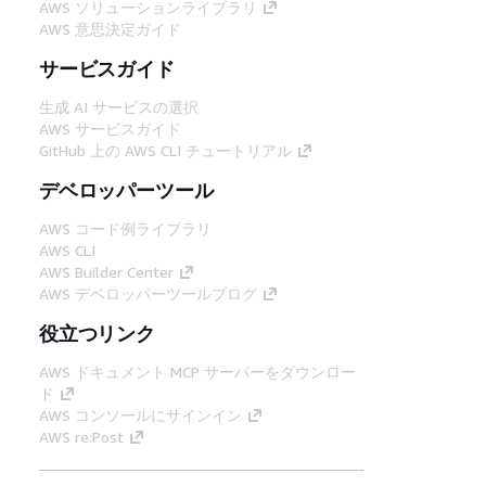
AWS ソリューションライブラリ
AWS 意思決定ガイド
サービスガイド
生成 AI サービスの選択
AWS サービスガイド
GitHub 上の AWS CLI チュートリアル
デベロッパーツール
AWS コード例ライブラリ
AWS CLI
AWS Builder Center
AWS デベロッパーツールブログ
役立つリンク
AWS ドキュメント MCP サーバーをダウンロー
ド
AWS コンソールにサインイン
AWS re:Post