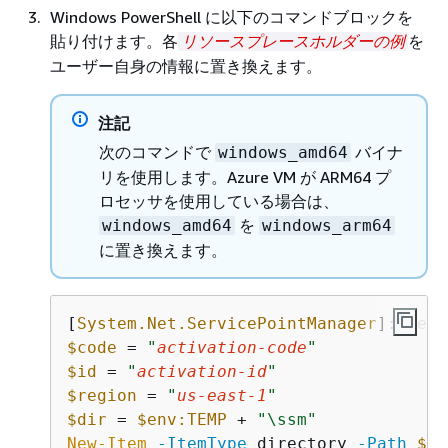
Windows PowerShell に以下のコマンドブロックを
貼り付けます。各
を
リソースプレースホルダーの例
ユーザー自身の情報に置き換えます。
注記
次のコマンドで
バイナ
windows_amd64
リを使用します。Azure VM が ARM64 プ
ロセッサを使用している場合は、
を
windows_amd64
windows_arm64
に置き換えます。
[
System.Net.ServicePointManager
]::Secu
$code
 = 
"
activation-code
"
$id
 = 
"
activation-id
"
$region
 = 
"
us-east-1
"
$dir
 = 
$env:TEMP
 + 
"\ssm"
New-Item
-ItemType
 directory 
-Path
$di