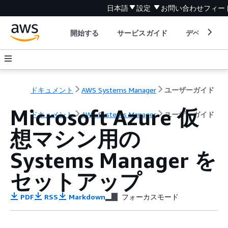
日本語
設定
お問い合わせ
フィー
開始する
サービスガイド
デベロッパ
ドキュメント
AWS Systems Manager
ユーザーガイド
Microsoft Azure 仮
ドキュメント
AWS Systems Manager
ユーザーガイド
想マシン用の
Systems Manager を
セットアップ
PDF
RSS
Markdown
フォーカスモード