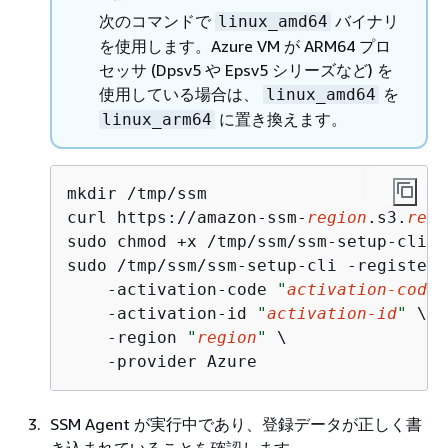
次のコマンドで
バイナリ
linux_amd64
を使用します。Azure VM が ARM64 プロ
セッサ (Dpsv5 や Epsv5 シリーズなど) を
使用している場合は、
を
linux_amd64
に置き換えます。
linux_arm64
mkdir /tmp/ssm

curl https://amazon-ssm-
region
.s3.
regi
sudo chmod +x /tmp/ssm/ssm-setup-cli

sudo /tmp/ssm/ssm-setup-cli -register \
    -activation-code 
"
activation-code
"
    -activation-id 
"
activation-id
"
 \

    -region 
"
region
"
 \

    -provider Azure
SSM Agent が実行中であり、登録データが正しく書
き込まれていることを確認します。