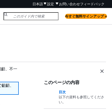
日本語
設定
お問い合わせ
フィードバック
今すぐ無料サインアップ »
齟齬、不一
このページの内容
で齟齬、
目次
以下の資料も参照してくださ
い。
。