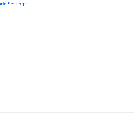
delSettings
ド
デベロッパーツール