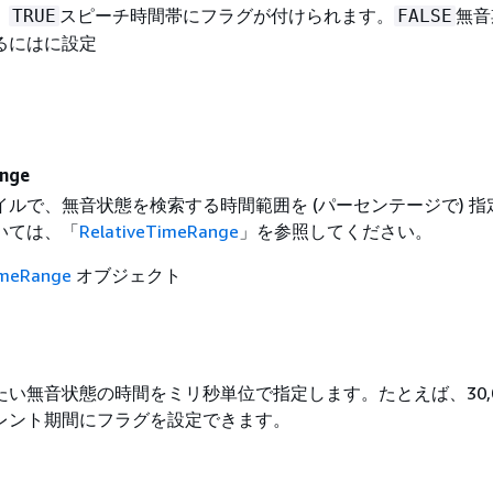
、
スピーチ時間帯にフラグが付けられます。
無音
TRUE
FALSE
るにはに設定
ange
ルで、無音状態を検索する時間範囲を (パーセンテージで) 指
いては、「
RelativeTimeRange
」を参照してください。
imeRange
オブジェクト
い無音状態の時間をミリ秒単位で指定します。たとえば、30,0
レント期間にフラグを設定できます。