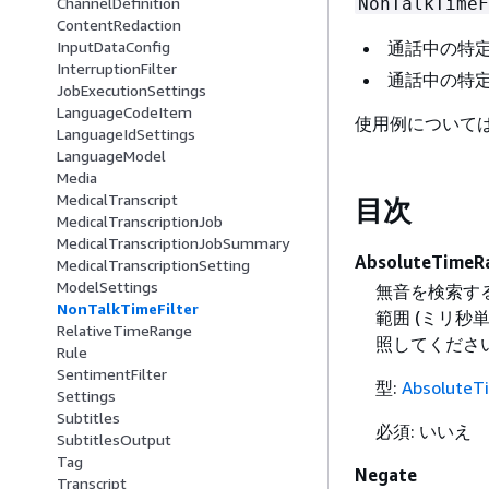
NonTalkTimeF
ChannelDefinition
ContentRedaction
通話中の特
InputDataConfig
InterruptionFilter
通話中の特
JobExecutionSettings
LanguageCodeItem
使用例について
LanguageIdSettings
LanguageModel
Media
MedicalTranscript
目次
MedicalTranscriptionJob
MedicalTranscriptionJobSummary
AbsoluteTimeR
MedicalTranscriptionSetting
ModelSettings
無音を検索する
NonTalkTimeFilter
範囲 (ミリ秒
RelativeTimeRange
照してくださ
Rule
SentimentFilter
型:
AbsoluteT
Settings
Subtitles
必須: いいえ
SubtitlesOutput
Tag
Negate
Transcript