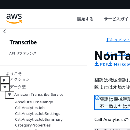
開始する
サービスガイ
ドキュメン
Transcribe
NonTa
ドキュメン
API リファレンス
PDF
Markdo
ようこそ
アクション
翻訳は機械翻訳
致または矛盾が
データ型
Amazon Transcribe Service
翻訳は機械翻
AbsoluteTimeRange
不一致または
CallAnalyticsJob
CallAnalyticsJobSettings
Call Anal
CallAnalyticsJobSummary
CategoryProperties