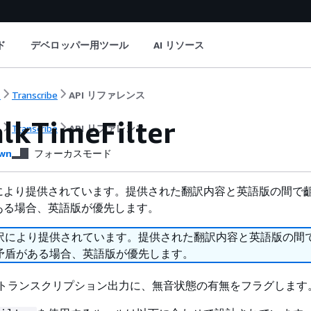
ド
デベロッパー用ツール
AI リソース
ト
Transcribe
API リファレンス
lkTimeFilter
ト
Transcribe
API リファレンス
wn
フォーカスモード
により提供されています。提供された翻訳内容と英語版の間で
ある場合、英語版が優先します。
訳により提供されています。提供された翻訳内容と英語版の間
矛盾がある場合、英語版が優先します。
ytics のトランスクリプション出力に、無音状態の有無をフラグします