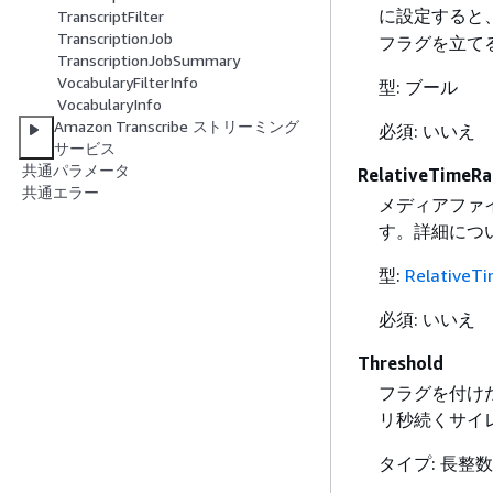
に設定すると
TranscriptFilter
TranscriptionJob
フラグを立て
TranscriptionJobSummary
VocabularyFilterInfo
型: ブール
VocabularyInfo
Amazon Transcribe ストリーミング
必須: いいえ
サービス
共通パラメータ
RelativeTimeR
共通エラー
メディアファイ
す。詳細につ
型:
RelativeT
必須: いいえ
Threshold
フラグを付けた
リ秒続くサイ
タイプ: 長整数