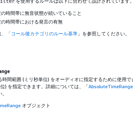
を使用するルールは以下に合わせて設計されています
ilter
定の時間帯に無音状態が続いていること
定の時間帯における発言の有無
は
、「コール後カテゴリのルール基準
」を参照してください。
ange
時間範囲 (ミリ秒単位) をオーディオに指定するために使用で
単位) を指定できます。詳細については、「
AbsoluteTimeRange
い。
imeRange
オブジェクト