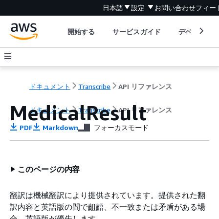
日本語
設定
お問い合わせ
フィー
開始する
サービスガイド
デベロッパ
ドキュメント
Transcribe
API リファレンス
MedicalResult
ドキュメント
Transcribe
API リファレンス
PDF
Markdown
フォーカスモード
このページの内容
翻訳は機械翻訳により提供されています。提供された翻
訳内容と英語版の間で齟齬、不一致または矛盾がある場
合、英語版が優先します。