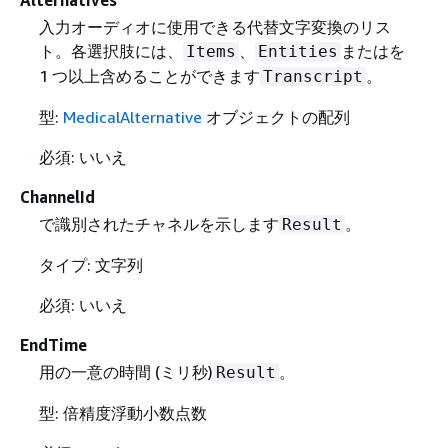
入力オーディオに使用できる代替文字変換のリス
ト。各選択肢には、
、
またはを
Items
Entities
1 つ以上含めることができます
。
Transcript
型:
MedicalAlternative
オブジェクトの配列
必須: いいえ
ChannelId
で識別されたチャネルを示します
。
Result
タイプ: 文字列
必須: いいえ
EndTime
用の一意の時間 (ミリ秒)
。
Result
型: 倍精度浮動小数点数