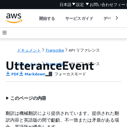
日本語
設定
お問い合わせ
フィー
開始する
サービスガイド
デベロッパ
ドキュメント
Transcribe
API リファレンス
UtteranceEvent
ドキュメント
Transcribe
API リファレンス
PDF
Markdown
フォーカスモード
このページの内容
翻訳は機械翻訳により提供されています。提供された翻
訳内容と英語版の間で齟齬、不一致または矛盾がある場
合、英語版が優先します。