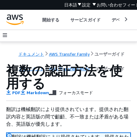
日本語
設定
お問い合わせ
フィー
開始する
サービスガイド
デベロッパ
ドキュメント
AWS Transfer Family
ユーザーガイド
複数の認証方法を使
ドキュメント
AWS Transfer Family
ユーザーガイド
用する
PDF
Markdown
フォーカスモード
翻訳は機械翻訳により提供されています。提供された翻
訳内容と英語版の間で齟齬、不一致または矛盾がある場
合、英語版が優先します。
翻訳は機械翻訳により提供されています。提供された