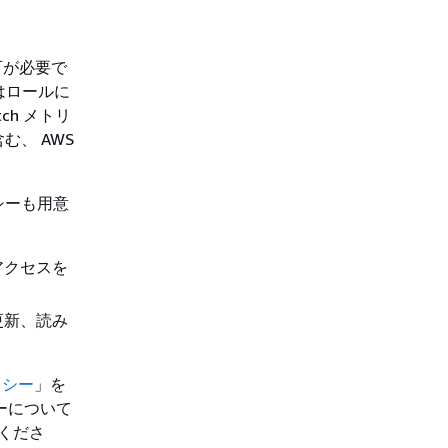
可が必要で
たはロールに
ch メトリ
む、 AWS
リシーも用意
アクセスを
更新、読み
リシー
」を
ーについて
くださ