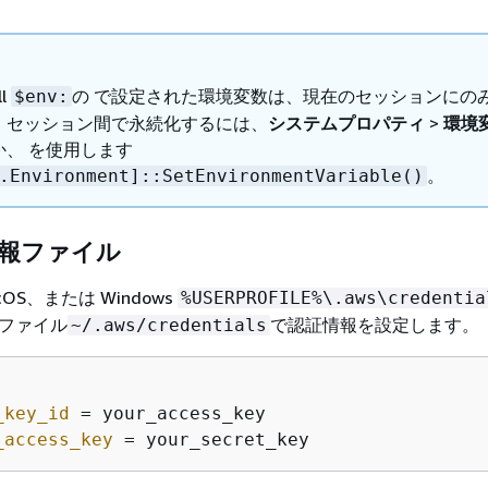
ll
の で設定された環境変数は、現在のセッションにの
$env:
。セッション間で永続化するには、
システムプロパティ
>
環境
か、 を使用します
。
.Environment]::SetEnvironmentVariable()
情報ファイル
acOS、または Windows
%USERPROFILE%\.aws\credentia
報ファイル
で認証情報を設定します。
~/.aws/credentials
_key_id
_access_key
 = your_secret_key