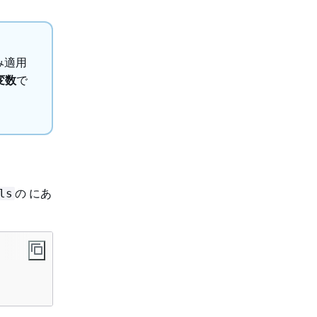
み適用
変数
で
の にあ
ls