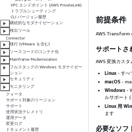
VPC エンドポイント (AWS PrivateLink)
トラブルシューティング
CLI バージョン履歴
前提条件
継続的なモダナイゼーション
検出ツール
AWS Trans
Connector
移行 (VMware を含む)
サポートさ
ソースコードのコンテナ化
Mainframe Modernization
AWS 変換カス
フルスタックの Windows モダナイゼー
Linux
- す
ション
セキュリティ
macOS
- 
モニタリング
Windows
- 
クォータ
ルサポート (
サポート対象のリージョン
Linux 用 W
サポート
使用状況テレメトリ
ます
運用データ
変更ログ
必要なソフ
ドキュメント履歴