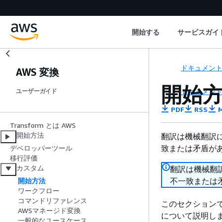
開始する
サービスガイ
ドキュメン
AWS 変換
開始
ドキュメン
ユーザーガイド
PDF
RSS
M
Transform とは AWS
開始方法
翻訳は機械翻訳
致または矛盾が
デベロッパーツール
移行評価
カスタム
翻訳は機械翻
不一致または
開始方法
ワークフロー
コマンドリファレンス
このセクションで
AWSマネージド変換
について説明し
一般的なユースケース