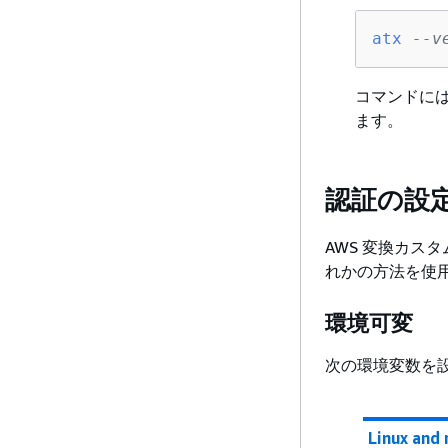
atx
--v
コマンドには、
ます。
認証の設
AWS 変換カス
れかの方法を使
環境可変
次の環境変数を
Linux and