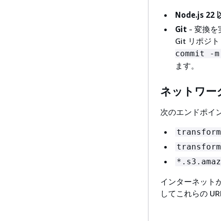
Node.js 22
Git
- 変換
Git リポ
commit -m
ます。
ネットワー
次のエンドポイ
transform
transform
*.s3.amaz
インターネット
してこれらの UR