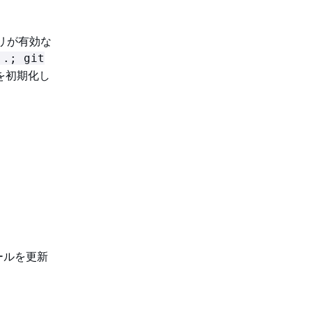
リが有効な
 .; git
リを初期化し
ールを更新