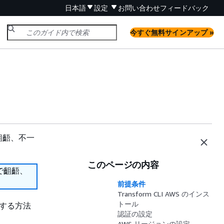
日本語
設定
お問い合わせ
フィードバック
今すぐ無料サインアップ »
齟齬、不一
このページの内容
で齟齬、
前提条件
Transform CLI AWS のインス
トール
行する方法
認証の設定
AWS リージョンの設定