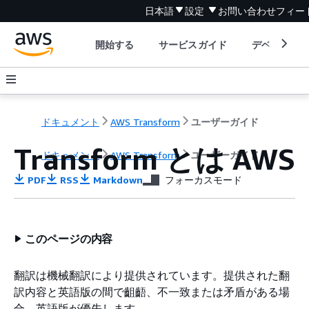
日本語
設定
お問い合わせ
フィー
開始する
サービスガイド
デベロッパ
ドキュメント
AWS Transform
ユーザーガイド
Transform とは AWS
ドキュメント
AWS Transform
ユーザーガイド
PDF
RSS
Markdown
フォーカスモード
このページの内容
翻訳は機械翻訳により提供されています。提供された翻
訳内容と英語版の間で齟齬、不一致または矛盾がある場
合、英語版が優先します。