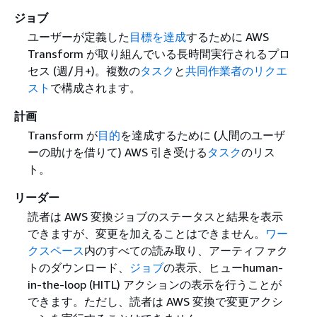
ジョブ
ユーザーが定義した
目標を達成
するために AWS
Transform が取り組んでいる長時間実行されるプロ
セス (週/月+)。複数の
タスク
と
共同作業者のリクエ
スト
で構成されます。
計画
Transform が
目的
を達成するために (人間のユーザ
ーの助けを借りて) AWS 引き受ける
タスク
のリス
ト。
リーダー
読者は AWS 変換ジョブのステータスと結果を表示
できますが、変更を加えることはできません。
ワー
クスペース
内のすべての読み取り、アーティファク
トのダウンロード、
ジョブ
の表示、ヒューhuman-
in-the-loop (HITL) アクションの表示を行うことが
できます。ただし、読者は AWS 変換で変更アクシ