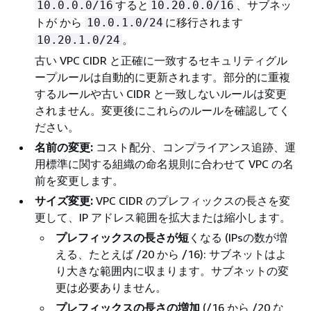
すると
、サブネッ
10.0.0.0/16
10.20.0.0/16
トが から
に移行されます
10.0.1.0/24
。
10.20.1.0/24
古い VPC CIDR と正確に一致するセキュリティグル
ープルールは自動的に更新されます。部分的に重複
するルールや古い CIDR と一致しないルールは変更
されません。変更後にこれらのルールを確認してく
ださい。
名前の変更:
コスト配分、コンプライアンス追跡、運
用標準に関する組織の命名規則に合わせて VPC の名
前を変更します。
サイズ変更:
VPC CIDR のプレフィックスの長さを変
更して、IP アドレス範囲を拡大または縮小します。
プレフィックスの長さが短
くなる (IPsの数が増
える、たとえば /20 から /16): サブネットはよ
り大きな範囲内に収まります。サブネットの変
更は必要ありません。
プレフィックスの長さの増加
(/16 から /20 な