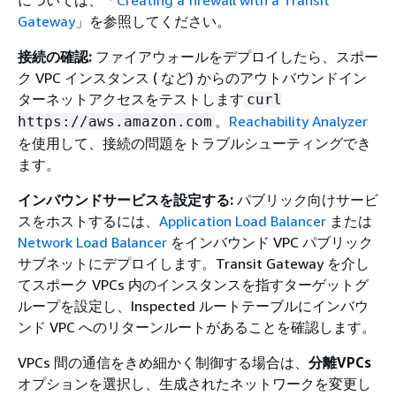
については、「
Creating a firewall with a Transit
Gateway
」を参照してください。
接続の確認:
ファイアウォールをデプロイしたら、スポー
ク VPC インスタンス ( など) からのアウトバウンドイン
ターネットアクセスをテストします
curl
。
Reachability Analyzer
https://aws.amazon.com
を使用して、接続の問題をトラブルシューティングでき
ます。
インバウンドサービスを設定する:
パブリック向けサービ
スをホストするには、
Application Load Balancer
または
Network Load Balancer
をインバウンド VPC パブリック
サブネットにデプロイします。Transit Gateway を介し
てスポーク VPCs 内のインスタンスを指すターゲットグ
ループを設定し、Inspected ルートテーブルにインバウ
ンド VPC へのリターンルートがあることを確認します。
VPCs 間の通信をきめ細かく制御する場合は、
分離VPCs
オプションを選択し、生成されたネットワークを変更し