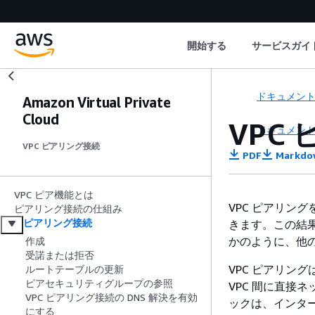
開始する
サービスガイ
ドキュメン
Amazon Virtual Private
Cloud
VPC
ドキュメン
VPC ピアリング接続
PDF
Markdo
VPC ピア機能とは
VPC ピアリング
ピアリング接続の仕組み
ピアリング接続
きます。この結果
かのように、他の
作成
受諾または拒否
VPC ピアリング
ルートテーブルの更新
ピアセキュリティグループの参照
VPC 間に直接
VPC ピアリング接続の DNS 解決を有効
ックは、インターネッ
にする