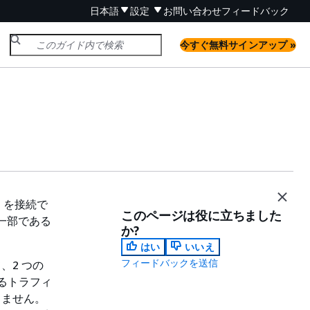
日本語
設定
お問い合わせ
フィードバック
今すぐ無料サインアップ »
C を接続で
このページは役に立ちました
一部である
か?
はい
いいえ
フィードバックを送信
、2 つの
れるトラフィ
由しません。