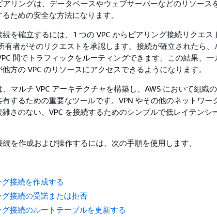
 ピアリングは、データベースやウェブサーバーなどのリソースを 
するための安全な方法になります。
グ接続を確立するには、1 つの VPC からピアリング接続リクエ
 の所有者がそのリクエストを承認します。接続が確立されたら、
VPC 間でトラフィックをルーティングできます。この結果、一方
他方の VPC のリソースにアクセスできるようになります。
グは、マルチ VPC アーキテクチャを構築し、AWS において組織
有するための重要なツールです。VPN やその他のネットワー
雑さのない、VPC を接続するためのシンプルで低レイテンシ
グ接続を作成および操作するには、次の手順を使用します。
リング接続を作成する
リング接続の受諾または拒否
リング接続のルートテーブルを更新する