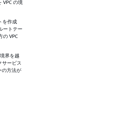
VPC の境
ストを作成
ルートテー
の VPC
の境界を越
クサービス
ーの方法が