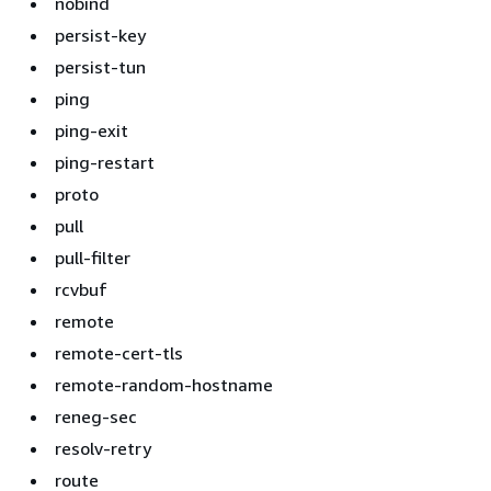
nobind
persist-key
persist-tun
ping
ping-exit
ping-restart
proto
pull
pull-filter
rcvbuf
remote
remote-cert-tls
remote-random-hostname
reneg-sec
resolv-retry
route