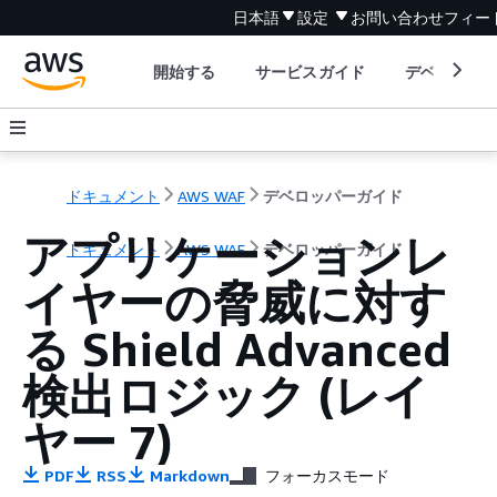
日本語
設定
お問い合わせ
フィー
開始する
サービスガイド
デベロッパ
ドキュメント
AWS WAF
デベロッパーガイド
アプリケーションレ
ドキュメント
AWS WAF
デベロッパーガイド
イヤーの脅威に対す
る Shield Advanced
検出ロジック (レイ
ヤー 7)
PDF
RSS
Markdown
フォーカスモード