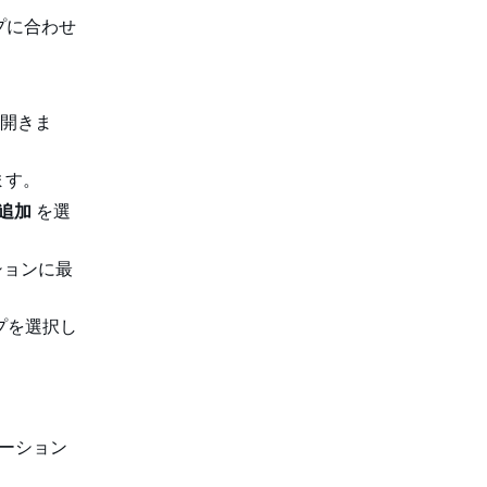
プに合わせ
を開きま
ます。
の追加
を選
ションに最
プを選択し
ケーション