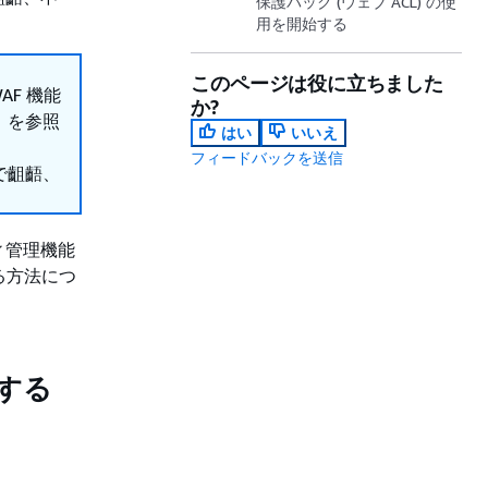
保護パック (ウェブ ACL) の使
用を開始する
このページは役に立ちました
F 機能
か?
」を参照
はい
いいえ
フィードバックを送信
で齟齬、
ィ管理機能
る方法につ
する