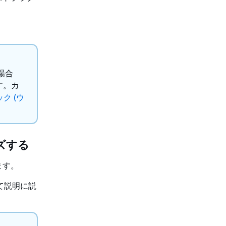
場合
す。カ
ク (ウ
イズする
ます。
じて説明に説