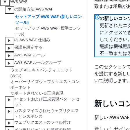
AWS WAF
致または矛盾が
の開始方法 AWS WAF
セットアップ AWS WAF (新しいコン
の新しいコンソ
ソール)
更新されたエク
セットアップ AWS WAF (標準コンソ
にアクセスで
ール)
してください
の AWS WAF 仕組み
翻訳は機械翻
保護を設定する
不一致または
AWS WAF ルール
AWS WAF ルールグループ
このセクション
ウェブ ACL キャパシティユニット
を提供する新しい
(WCU)
いて説明します
オーバーサイズウェブリクエストコン
ポーネント
サポートされている正規表現
IP セットおよび正規表現パターンセ
新しいコ
ット
カスタマイズされたウェブリクエス
トとレスポンス
新しい AWS 
ウェブリクエストのラベル付け
新しい にサインイン 
インテリジェントな脅威の軽減