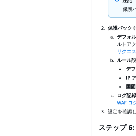
注記
保護パ
保護パック (
デフォ
ルトア
リクエス
ルール
デフ
IP
国固
ログ記
WAF 
設定を確認
ステップ 6