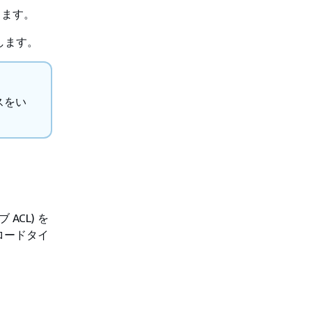
きます。
します。
スをい
CL) を
ロードタイ