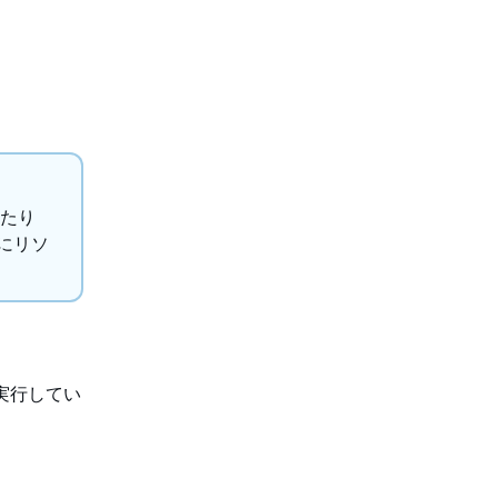
あたり
うにリソ
実行してい