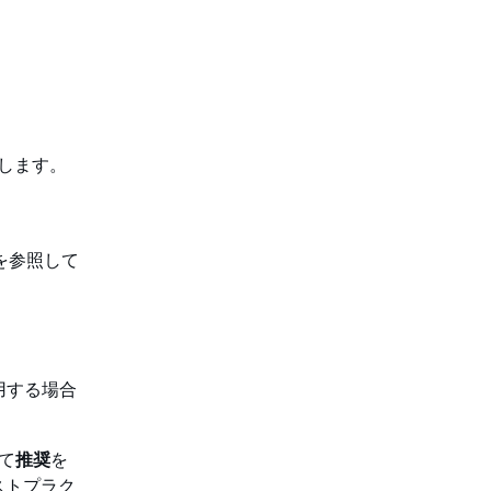
択します。
を参照して
用する場合
て
推奨
を
ストプラク