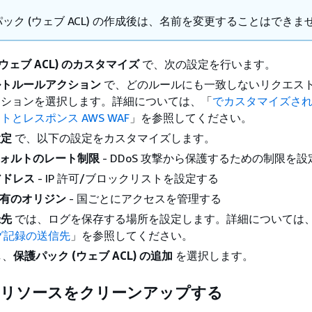
ック (ウェブ ACL) の作成後は、名前を変更することはできま
ウェブ ACL) のカスタマイズ
で、次の設定を行います。
ルトルールアクション
で、どのルールにも一致しないリクエス
クションを選択します。詳細については、「
でカスタマイズさ
トとレスポンス AWS WAF
」を参照してください。
設定
で、以下の設定をカスタマイズします。
ォルトのレート制限
- DDoS 攻撃から保護するための制限を
 アドレス
- IP 許可/ブロックリストを設定する
有のオリジン
- 国ごとにアクセスを管理する
録先
では、ログを保存する場所を設定します。詳細については
ログ記録の送信先
」を参照してください。
し、
保護パック (ウェブ ACL) の追加
を選択します。
: リソースをクリーンアップする