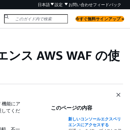
日本語
設定
お問い合わせ
フィードバック
今すぐ無料サインアップ »
ス AWS WAF の使
 機能にア
このページの内容
照してくだ
新しいコンソールエクスペリ
エンスにアクセスする
齟齬、不一