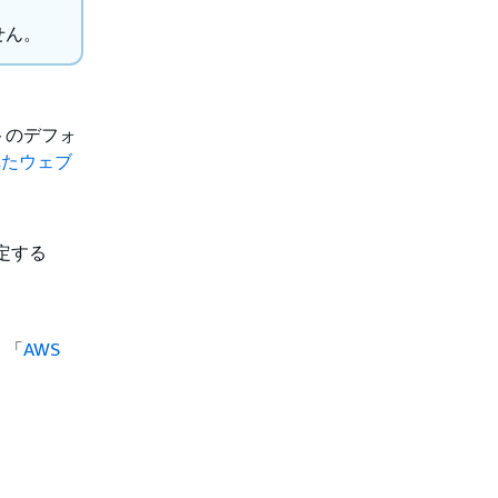
せん。
トのデフォ
れたウェブ
設定する
、「
AWS