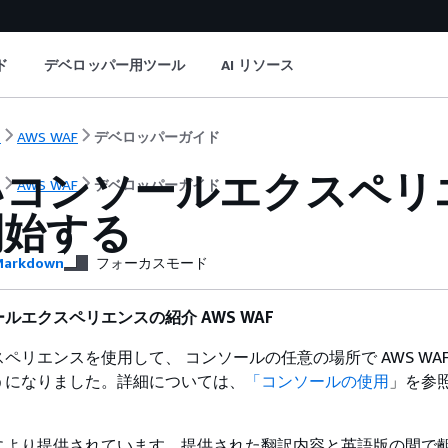
ド
デベロッパー用ツール
AI リソース
ト
AWS WAF
デベロッパーガイド
コンソールエクスペリエン
ト
AWS WAF
デベロッパーガイド
開始する
arkdown
フォーカスモード
ルエクスペリエンスの紹介 AWS WAF
ペリエンスを使用して、 コンソールの任意の場所で AWS WAF
うになりました。詳細については、
「コンソールの使用
」を参
により提供されています。提供された翻訳内容と英語版の間で