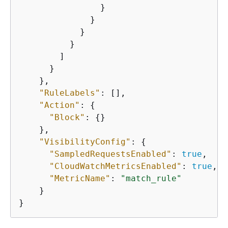
                }

              }

            }

          }

        ]

      }

    },

"RuleLabels"
: [],

"Action"
: 
{
"Block"
: 
{
}

    },

"VisibilityConfig"
: 
{
"SampledRequestsEnabled"
: 
true
,

"CloudWatchMetricsEnabled"
: 
true
,

"MetricName"
: 
"match_rule"
    }

}