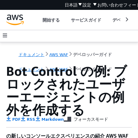
日本語
設定
お問い合わせ
フィー
開始する
サービスガイド
デベロッパ
ドキュメント
AWS WAF
デベロッパーガイド
Bot Control の例: ブ
ドキュメント
AWS WAF
デベロッパーガイド
ロックされたユーザ
ーエージェントの例
外を作成する
PDF
RSS
Markdown
フォーカスモード
の新しいコンソールエクスペリエンスの紹介 AWS WAF