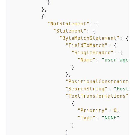
            }

          },

{
"NotStatement"
: 
{
"Statement"
: 
{
"ByteMatchStatement"
: 
{
"FieldToMatch"
: 
{
"SingleHeader"
: 
{
"Name"
: 
"user-agent
                    }

                  },

"PositionalConstraint"
:
"SearchString"
: 
"Postma
"TextTransformations"
: 
{
"Priority"
: 
0
,

"Type"
: 
"NONE"
                    }

                  ]
