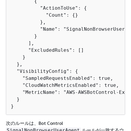
{
          "ActionToUse": 
{
            "Count": 
{
}

          },

          "Name": "SignalNonBrowserUserAge
        }

      ],

      "ExcludedRules": []

    }

  },

  "VisibilityConfig": 
{
    "SampledRequestsEnabled": true,

    "CloudWatchMetricsEnabled": true,

    "MetricName": "AWS-AWSBotControl-Examp
  }

}
次のルールは、Bot Control
ルールが一致するウ
SignalNonBrowserUserAgent