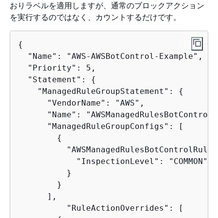
おりラベルを適用しますが、通常のブロックアクション
を実行するのではなく、カウントするだけです。
{
  "Name": "AWS-AWSBotControl-Example",

  "Priority": 5,

  "Statement": 
{
    "ManagedRuleGroupStatement": 
{
      "VendorName": "AWS",

      "Name": "
AWSManagedRulesBotControlR
      "ManagedRuleGroupConfigs": [

{
          "AWSManagedRulesBotControlRuleS
            "InspectionLevel": "COMMON"

          }

        }

      ],

	  "RuleActionOverrides": [
