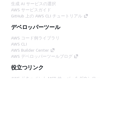
生成 AI サービスの選択
AWS サービスガイド
GitHub 上の AWS CLI チュートリアル
デベロッパーツール
AWS コード例ライブラリ
AWS CLI
AWS Builder Center
AWS デベロッパーツールブログ
役立つリンク
AWS ドキュメント MCP サーバーをダウンロー
ド
AWS コンソールにサインイン
AWS re:Post
プライバシー
サイト規約
Cookie の設定
© 2026, Amazon Web Services, Inc. or its
affiliates.All rights reserved.
日本語