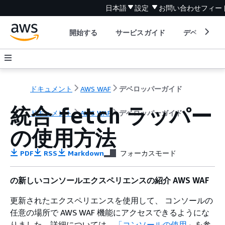
日本語
設定
お問い合わせ
フィー
開始する
サービスガイド
デベロッパ
ドキュメント
AWS WAF
デベロッパーガイド
統合
ラッパー
fetch
ドキュメント
AWS WAF
デベロッパーガイド
の使用方法
PDF
RSS
Markdown
フォーカスモード
の新しいコンソールエクスペリエンスの紹介 AWS WAF
更新されたエクスペリエンスを使用して、 コンソールの
任意の場所で AWS WAF 機能にアクセスできるようにな
りました。詳細については、
「コンソールの使用
」を参