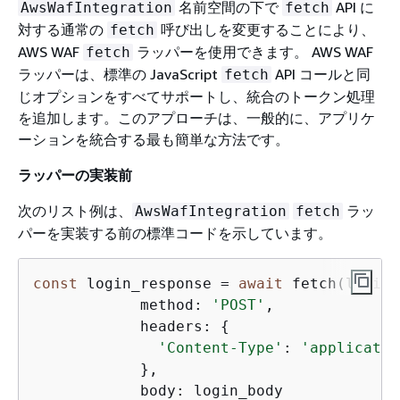
名前空間の下で
API に
AwsWafIntegration
fetch
対する通常の
呼び出しを変更することにより、
fetch
AWS WAF
ラッパーを使用できます。 AWS WAF
fetch
ラッパーは、標準の JavaScript
API コールと同
fetch
じオプションをすべてサポートし、統合のトークン処理
を追加します。このアプローチは、一般的に、アプリケ
ーションを統合する最も簡単な方法です。
ラッパーの実装前
次のリスト例は、
ラッ
AwsWafIntegration
fetch
パーを実装する前の標準コードを示しています。
const
 login_response = 
await
 fetch(login_
	    method: 
'POST'
,

	    headers: 
{
'Content-Type'
: 
'applicatio
	    },

	    body: login_body
