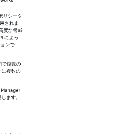
tworks
のポリシータ
保護に適用されま
る高度な脅威
I によっ
ションで
ト間で複数の
とに複数の
Manager
用します。