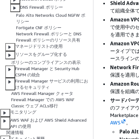
Shield Ad
DNS Firewall ポリシー
て組織全体で S
Palo Alto Networks Cloud NGFW ポ
Amazon 
リシー
で使用中の
Fortigate CNF ポリシー
Network Firewall ポリシーと DNS
を適用でき
Firewall ポリシーのリソース共有
Amazon 
マネージドリストの使用
ータイプでは
リソースをグループ化する
ースラインの
ポリシーのコンプライアンスの表示
Network F
Firewall Manager と Security Hub
保護を適用
CSPM の統合
Firewall Manager サービスの利用にお
Amazon Rou
けるセキュリティ
保護を組織の
AWS Firewall Manager クォータ
Firewall Manager での AWS WAF
サードパー
Classic ウェブ ACLs移行
のファイア
モニタリング
Marketpl
AWS WAF および AWS Shield Advanced
AWS
。
API の使用
Palo A
関連情報
ドキュメント履歴