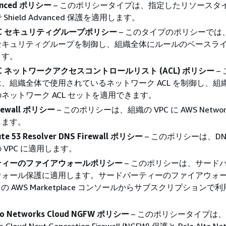
vanced ポリシー
– このポリシータイプは、指定したリソースタ
hield Advanced 保護を適用します。
VPC セキュリティグループポリシー
– このタイプのポリシーでは
セキュリティグループを制御し、組織全体にルールのベースラ
ます。
VPC ネットワークアクセスコントロールリスト (ACL) ポリシー
–
、組織全体で使用されているネットワーク ACL を制御し、組
ネットワーク ACL セットを適用できます。
irewall ポリシー
– このポリシーは、組織の VPC に AWS Network F
します。
te 53 Resolver DNS Firewall ポリシー
– このポリシーは、DNS F
 VPC に適用します。
ティーのファイアウォールポリシー
– このポリシーは、サード
ウォール保護に適用します。サードパーティーのファイアウォ
ace の AWS Marketplace コンソールからサブスクリプション
lto Networks Cloud NGFW ポリシー
– このポリシータイプは、Pal