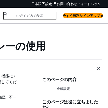
日本語
設定
お問い合わせ
フィードバック
今すぐ無料サインアップ »
ポリシーの使用
 機能にア
このページの内容
照してくだ
全般設定
齟齬、不一
このページは役に立ちました
か?