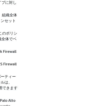
イプに対し
、組織全体
インセット
 このポリシ
織全体でベ
irewall
irewall
パーティー
ールは、
で利用できます
o Alto