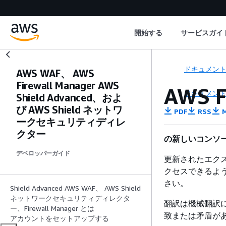
開始する
サービスガイ
ドキュメン
AWS WAF、 AWS
Firewall Manager AWS
AWS 
ドキュメン
Shield Advanced、およ
び AWS Shield ネットワ
PDF
RSS
M
ークセキュリティディレ
クター
の新しいコンソー
デベロッパーガイド
更新されたエクス
クセスできるよ
さい。
Shield Advanced AWS WAF、 AWS Shield
ネットワークセキュリティディレクタ
翻訳は機械翻訳
ー、Firewall Manager とは
致または矛盾が
アカウントをセットアップする