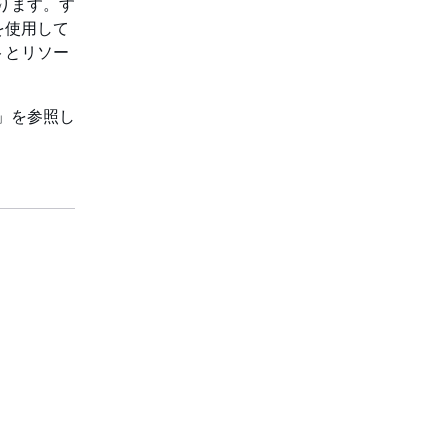
あります。す
を使用して
トとリソー
」を参照し