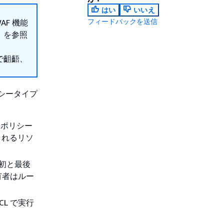
はい
いいえ
フィードバックを送信
F 機能
」を参照
で齟齬、
リシータイプ
sic ポリシー
されるリソ
最初と最後
有者はルー
CL で実行