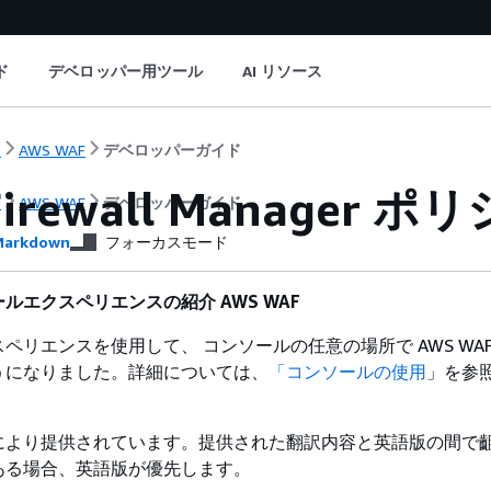
ド
デベロッパー用ツール
AI リソース
ト
AWS WAF
デベロッパーガイド
Firewall Manager 
ト
AWS WAF
デベロッパーガイド
arkdown
フォーカスモード
ルエクスペリエンスの紹介 AWS WAF
ペリエンスを使用して、 コンソールの任意の場所で AWS WAF
うになりました。詳細については、
「コンソールの使用
」を参
により提供されています。提供された翻訳内容と英語版の間で
ある場合、英語版が優先します。