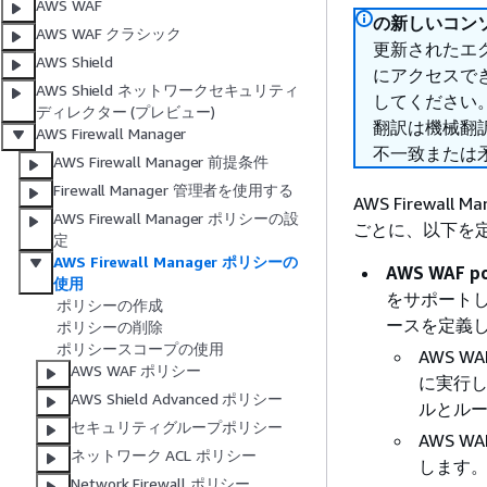
AWS WAF
の新しいコンソ
AWS WAF クラシック
更新されたエク
AWS Shield
にアクセスで
AWS Shield ネットワークセキュリティ
してください
ディレクター (プレビュー)
翻訳は機械翻
AWS Firewall Manager
不一致または
AWS Firewall Manager 前提条件
Firewall Manager 管理者を使用する
AWS Firew
AWS Firewall Manager ポリシーの設
ごとに、以下を定
定
AWS Firewall Manager ポリシーの
AWS WAF
po
使用
をサポート
ポリシーの作成
ースを定義
ポリシーの削除
ポリシースコープの使用
AWS 
AWS WAF ポリシー
に実行し
AWS Shield Advanced ポリシー
ルとルー
セキュリティグループポリシー
AWS W
ネットワーク ACL ポリシー
します
Network Firewall ポリシー