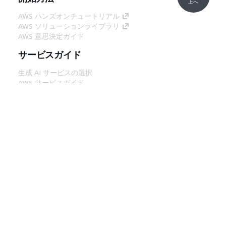
上へ
AWS ハンズオンチュートリアル
AWS ソリューションライブラリ
AWS 意思決定ガイド
サービスガイド
生成 AI サービスの選択
AWS サービスガイド
GitHub 上の AWS CLI チュートリアル
デベロッパーツール
AWS コード例ライブラリ
AWS CLI
AWS Builder Center
AWS デベロッパーツールブログ
役立つリンク
AWS ドキュメント MCP サーバーをダウンロー
ド
AWS コンソールにサインイン
AWS re:Post