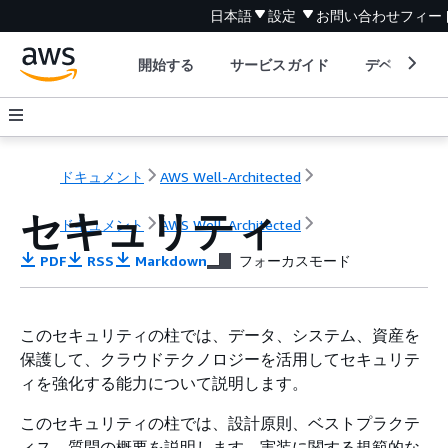
日本語
設定
お問い合わせ
フィー
開始する
サービスガイド
デベロッパ
ドキュメント
AWS Well-Architected
セキュリティ
ドキュメント
AWS Well-Architected
PDF
RSS
Markdown
フォーカスモード
このセキュリティの柱では、データ、システム、資産を
保護して、クラウドテクノロジーを活用してセキュリテ
ィを強化する能力について説明します。
このセキュリティの柱では、設計原則、ベストプラクテ
ィス、質問の概要を説明します。実装に関する規範的な