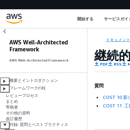
開始する
サービスガイ
ドキュメン
AWS Well-Architected
Framework
継続
ドキュメン
AWS Well-Architected Framework
PDF
RSS
M
概要とイントロダクション
質問
フレームワークの柱
レビュープロセス
COST 1
まとめ
COST 1
寄稿者
その他の資料
改訂履歴
付録: 質問とベストプラクティス