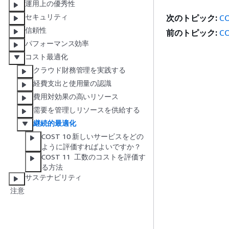
運用上の優秀性
セキュリティ
次のトピック:
C
信頼性
前のトピック:
C
パフォーマンス効率
コスト最適化
クラウド財務管理を実践する
経費支出と使用量の認識
費用対効果の高いリソース
需要を管理しリソースを供給する
継続的最適化
COST 10 新しいサービスをどの
ように評価すればよいですか？
COST 11 工数のコストを評価す
る方法
サステナビリティ
注意