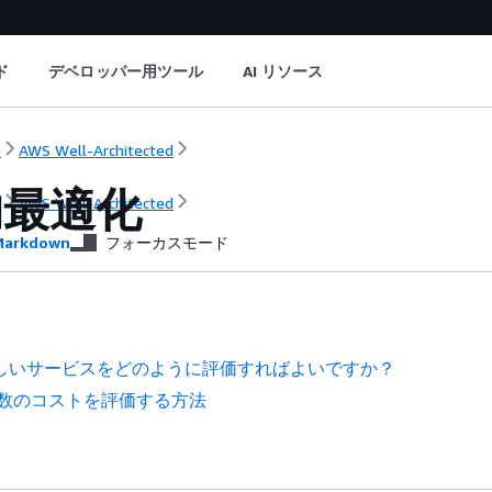
ド
デベロッパー用ツール
AI リソース
ト
AWS Well-Architected
的最適化
ト
AWS Well-Architected
arkdown
フォーカスモード
0 新しいサービスをどのように評価すればよいですか？
1 工数のコストを評価する方法