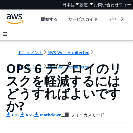
日本語
設定
お問い合わせ
フィー
開始する
サービスガイド
デベロッパ
ドキュメント
AWS Well-Architected
OPS 6 デプロイのリ
ドキュメント
AWS Well-Architected
スクを軽減するには
どうすればよいです
か?
PDF
RSS
Markdown
フォーカスモード