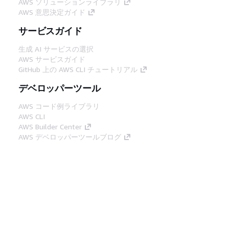
AWS ソリューションライブラリ
AWS 意思決定ガイド
サービスガイド
生成 AI サービスの選択
AWS サービスガイド
GitHub 上の AWS CLI チュートリアル
デベロッパーツール
AWS コード例ライブラリ
AWS CLI
AWS Builder Center
AWS デベロッパーツールブログ
役立つリンク
AWS ドキュメント MCP サーバーをダウンロー
ド
AWS コンソールにサインイン
AWS re:Post