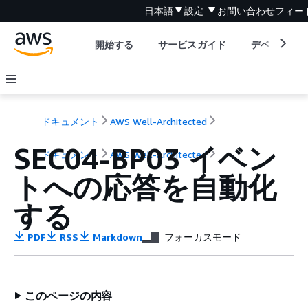
日本語
設定
お問い合わせ
フィー
開始する
サービスガイド
デベロッパ
ドキュメント
AWS Well-Architected
SEC04-BP03 イベン
ドキュメント
AWS Well-Architected
トへの応答を自動化
する
PDF
RSS
Markdown
フォーカスモード
このページの内容