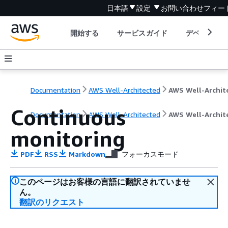
日本語
設定
お問い合わせ
フィー
開始する
サービスガイド
デベロッパ
Documentation
AWS Well-Architected
Continuous
Documentation
AWS Well-Architected
AWS Well-Archit
monitoring
PDF
RSS
Markdown
フォーカスモード
このページはお客様の言語に翻訳されていませ
ん。
翻訳のリクエスト