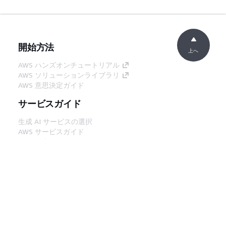
開始方法
上へ
AWS ハンズオンチュートリアル
AWS ソリューションライブラリ
AWS 意思決定ガイド
サービスガイド
生成 AI サービスの選択
AWS サービスガイド
GitHub 上の AWS CLI チュートリアル
デベロッパーツール
AWS コード例ライブラリ
AWS CLI
AWS Builder Center
AWS デベロッパーツールブログ