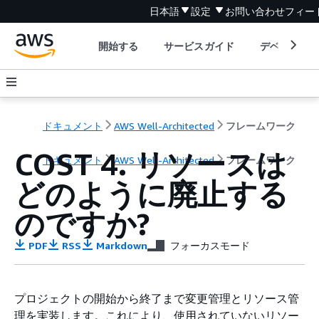
日本語
設定
お問い合わせ
フィー
開始する
サービスガイド
デベロッパ
ドキュメント
AWS Well-Architected
フレームワーク
COST 4. リソースは
ドキュメント
AWS Well-Architected
フレームワーク
どのように廃止する
のですか?
PDF
RSS
Markdown
フォーカスモード
プロジェクトの開始から終了まで変更管理とリソース管
理を実装します。これにより、使用されていないリソー