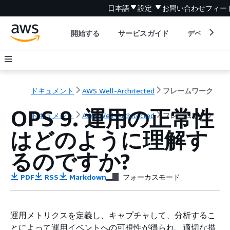
日本語
設定
お問い合わせ
フィー
開始する
サービスガイド
デベロッパ
ドキュメント
AWS Well-Architected
フレームワーク
OPS 9. 運用の正常性
ドキュメント
AWS Well-Architected
フレームワーク
はどのように理解す
るのですか?
PDF
RSS
Markdown
フォーカスモード
運用メトリクスを定義し、キャプチャして、分析するこ
とによって運用イベントへの可視性が得られ、適切な措