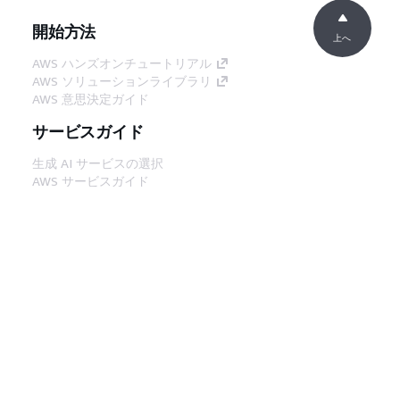
開始方法
上へ
AWS ハンズオンチュートリアル
AWS ソリューションライブラリ
AWS 意思決定ガイド
サービスガイド
生成 AI サービスの選択
AWS サービスガイド
GitHub 上の AWS CLI チュートリアル
デベロッパーツール
AWS コード例ライブラリ
AWS CLI
AWS Builder Center
AWS デベロッパーツールブログ
役立つリンク
AWS ドキュメント MCP サーバーをダウンロー
ド