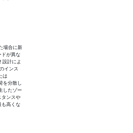
した場合に新
ードが異な
2 設計によ
数のインス
または
負荷を分散し
発生したゾー
スタンスや
最も高くな