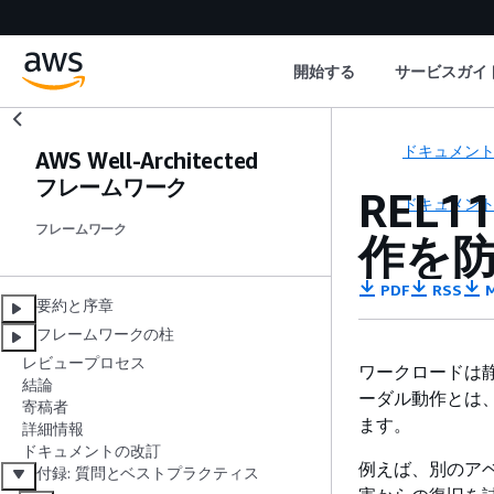
開始する
サービスガイ
ドキュメン
AWS Well-Architected
フレームワーク
REL
ドキュメン
フレームワーク
作を
PDF
RSS
M
要約と序章
フレームワークの柱
レビュープロセス
ワークロードは
結論
ーダル動作とは
寄稿者
ます。
詳細情報
ドキュメントの改訂
例えば、別のアベ
付録: 質問とベストプラクティス