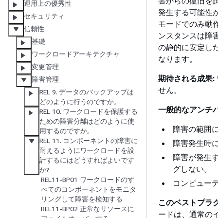
害からの復旧を
運用上の優秀性
発生する可能性
セキュリティ
モードでのみ動
信頼性
ンスタンスは障害
基礎
の静的に安定し
ワークロードアーキテクチャ
なります。
変更管理
期待される成果:
障害管理
せん。
REL 9. データのバックアップは
どのように行うのですか。
一般的なアンチパ
REL 10. ワークロードを保護する
ための障害分離はどのように使
障害の範囲
用するのですか。
REL 11. コンポーネントの障害に
障害発生時
耐えるようにワークロードを設
障害が発生
計するにはどうすればよいです
グしない。
か?
REL11-BP01 ワークロードのす
コンピュー
べてのコンポーネントをモニタ
リングして障害を検知する
このベストプラ
REL11-BP02 正常なリソースに
ードは、通常の