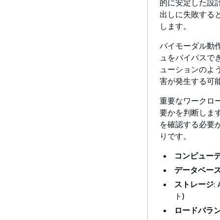
的に安定した設
出しに失敗する
します。
バイモーダル動作
ュをバイパスで
ューションのよ
害が発生する可
重要なワークロ
要かを判断しま
を確認する必要
りです。
コンピュー
データベー
ストレージ
:
ト)
ロードバラン