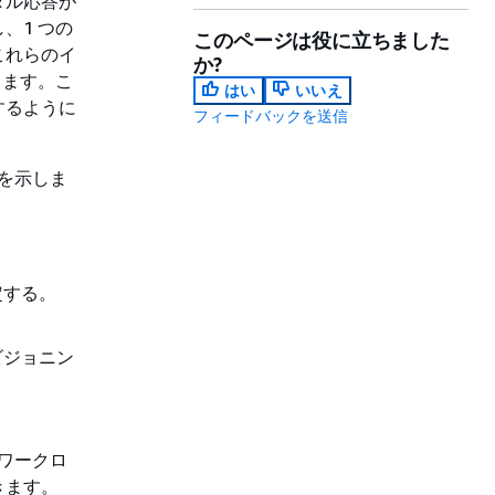
ダル応答が
、1 つの
このページは役に立ちました
これらのイ
か?
ります。こ
はい
いいえ
するように
フィードバックを送信
を示しま
定する。
ビジョニン
ワークロ
きます。