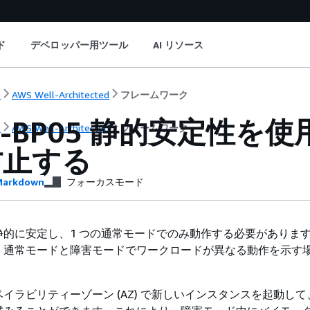
ド
デベロッパー用ツール
AI リソース
ト
AWS Well-Architected
フレームワーク
11-BP05 静的安定性
ト
AWS Well-Architected
フレームワーク
防止する
arkdown
フォーカスモード
静的に安定し、1 つの通常モードでのみ動作する必要がありま
、通常モードと障害モードでワークロードが異なる動作を示す
イラビリティーゾーン (AZ) で新しいインスタンスを起動して、