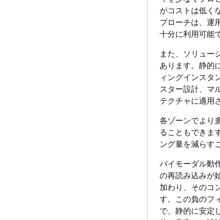
がコストは低くな
プローチは、運
十分に利用可能
また、ソリュー
あります。静的に
ィングインスタンス
スター設計、マ
テクチャに適用
各ゾーンでより
ることもできま
ング量を減らす
バイモーダル動
の再読み込みが
加わり、そのコ
す。この負のフ
で、静的に安定