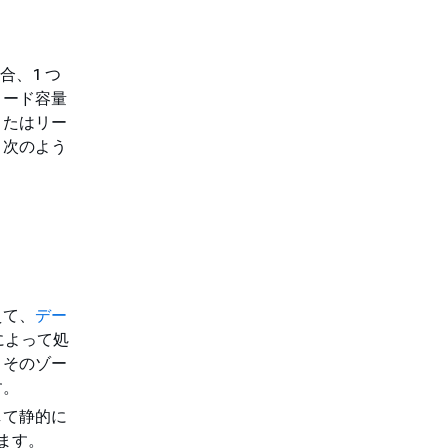
合、1 つ
ロード容量
またはリー
、次のよう
えて、
デー
によって処
、そのゾー
す。
して静的に
します。