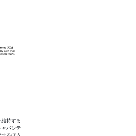
を維持する
キャパシテ
存するほう