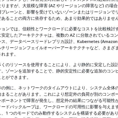
りますが、大規模な障害 (AZ やリージョンの障害など) の場
用プレーンと、影響を受けていないゾーンまたはリージョンで
であることの両方に依存するため、あまり効果的ではありませ
ションでは、信頼性とワークロードに必要なコストを比較検討
安定したアーキテクチャは、複数の AZ に分散されているコ
、データベースリードレプリカ設計、Kubernetes (Amazon E
ルチリージョンフェイルオーバーアーキテクチャなど、さまざ
されます。
多くのリソースを使用することにより、より静的に安定した設
す。ゾーンを追加することで、静的安定性に必要な追加のコン
ことができます。
作の例に、ネットワークのタイムアウトにより、システム全体
始まることがあります。これにより想定外の負荷が別のコンポ
ンポーネントで障害が発生し、想定外の結果につながる可能性
ィードバックループは、ワークロードの可用性に影響を与えま
し、1 つのモードでのみ動作するシステムを構築する必要があ