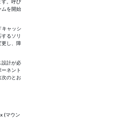
ます。呼び
ームを開始
ドキャッシ
応するソリ
変更し、障
ス設計が必
ポーネント
は次のとお
Sx (マウン