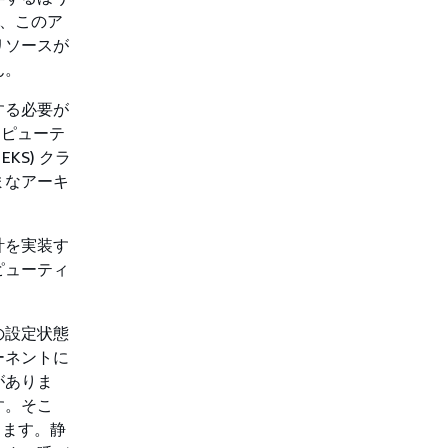
合、このア
リソースが
ん。
する必要が
ンピューテ
KS) クラ
まなアーキ
計を実装す
ピューティ
の設定状態
ーネントに
がありま
す。そこ
ります。静