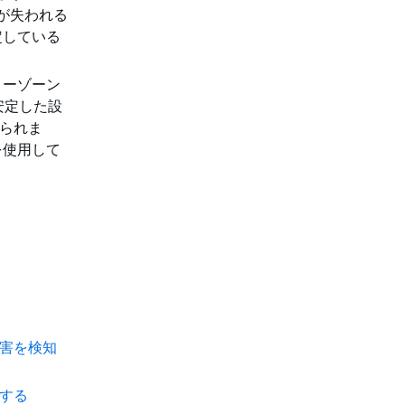
が失われる
定している
ィーゾーン
安定した設
えられま
を使用して
障害を検知
用する