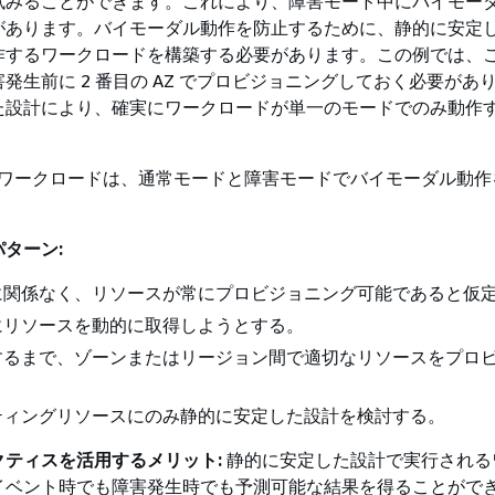
試みることができます。これにより、障害モード中にバイモー
があります。バイモーダル動作を防止するために、静的に安定し
作するワークロードを構築する必要があります。この例では、
発生前に 2 番目の AZ でプロビジョニングしておく必要があ
た設計により、確実にワークロードが単一のモードでのみ動作
ワークロードは、通常モードと障害モードでバイモーダル動作
ターン:
に関係なく、リソースが常にプロビジョニング可能であると仮
にリソースを動的に取得しようとする。
するまで、ゾーンまたはリージョン間で適切なリソースをプロ
ティングリソースにのみ静的に安定した設計を検討する。
クティスを活用するメリット:
静的に安定した設計で実行される
イベント時でも障害発生時でも予測可能な結果を得ることがで