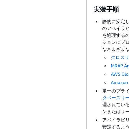
実装手順
静的に安定し
のアベイラ
を処理する
ジョンにプ
なさまざま
クロスリ
MRAP 
AWS Glob
Amazon A
単一のプラ
タベースリ
理されてい
ンまたはリ
アベイラビ
安定するよう