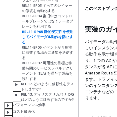
フェイルオーバーする
REL11-BP03 すべてのレイヤー
このベストプラ
の修復を自動化する
REL11-BP04 復旧中はコントロ
ールプレーンではなくデータプ
レーンを利用する
実装のガ
REL11-BP05 静的安定性を使用
してバイモーダル動作を防止す
バイモーダル動作
る
REL11-BP06 イベントが可用性
しいインスタン
に影響する場合に通知を送信す
る動作を示す場合
る
り、1 つの A
REL11-BP07 可用性の目標と稼
タンスが各 AZ に
働時間のサービスレベルアグリ
Amazon Ro
ーメント (SLA) を満たす製品を
設計する
ます。トラフィック
REL 12. どのように信頼性をテス
ンのインスタンス
トしますか?
コンテナなどの
REL 13. ディザスタリカバリ (DR)
ります。
はどのように計画するのですか?
パフォーマンス効率
コスト最適化