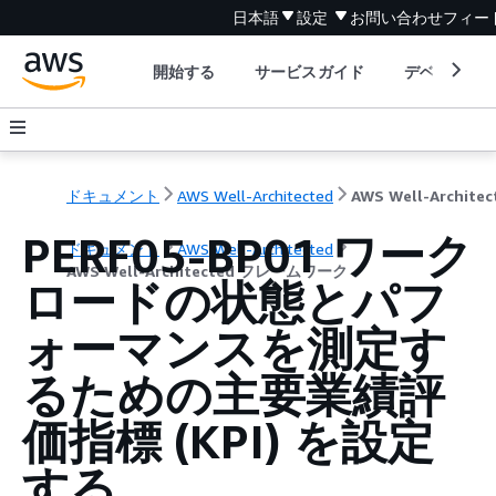
日本語
設定
お問い合わせ
フィー
開始する
サービスガイド
デベロッパ
ドキュメント
AWS Well-Architected
PERF05-BP01 ワーク
ドキュメント
AWS Well-Architected
AWS Well-Architected フレームワーク
ロードの状態とパフ
ォーマンスを測定す
るための主要業績評
価指標 (KPI) を設定
する