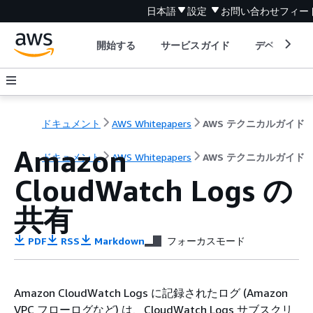
日本語
設定
お問い合わせ
フィー
開始する
サービスガイド
デベロッパ
ドキュメント
AWS Whitepapers
AWS テクニカルガイド
Amazon
ドキュメント
AWS Whitepapers
AWS テクニカルガイド
CloudWatch Logs の
共有
PDF
RSS
Markdown
フォーカスモード
Amazon CloudWatch Logs に記録されたログ (Amazon
VPC フローログなど) は、CloudWatch Logs サブスクリ