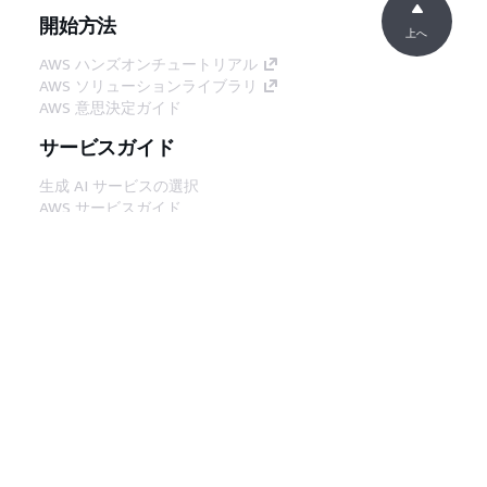
開始方法
上へ
AWS ハンズオンチュートリアル
AWS ソリューションライブラリ
AWS 意思決定ガイド
サービスガイド
生成 AI サービスの選択
AWS サービスガイド
GitHub 上の AWS CLI チュートリアル
デベロッパーツール
AWS コード例ライブラリ
AWS CLI
AWS Builder Center
AWS デベロッパーツールブログ
役立つリンク
AWS ドキュメント MCP サーバーをダウンロー
ド