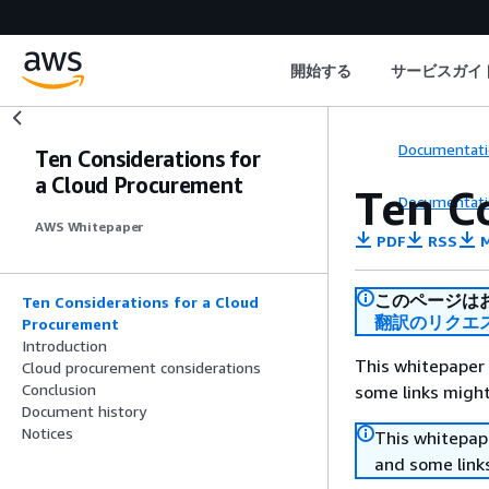
開始する
サービスガイ
Documentati
Ten Considerations for
a Cloud Procurement
Ten C
Documentati
AWS Whitepaper
PDF
RSS
M
このページは
Ten Considerations for a Cloud
翻訳のリクエ
Procurement
Introduction
This whitepaper 
Cloud procurement considerations
Conclusion
some links might
Document history
Notices
This whitepape
and some links