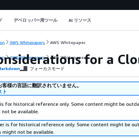
ド
デベロッパー用ツール
AI リソース
on
AWS Whitepapers
AWS Whitepaper
onsiderations for a Cl
on
AWS Whitepapers
AWS Whitepaper
arkdown
フォーカスモード
お客様の言語に翻訳されていません。
スト
is for historical reference only. Some content might be outd
 not be available.
r is for historical reference only. Some content might be o
 might not be available.