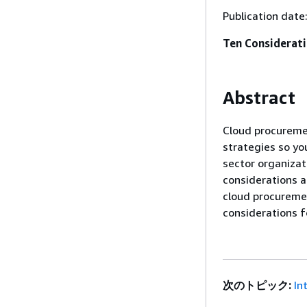
Publication date
Ten Considerati
Abstract
Cloud procureme
strategies so you
sector organizat
considerations a
cloud procuremen
considerations fo
次のトピック:
In