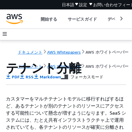
日本語
設定
お問い合わせ
フィー
開始する
サービスガイド
デベロッパ
ドキュメント
AWS Whitepapers
AWS ホワイトペーパー
テナント分離
ドキュメント
AWS Whitepapers
AWS ホワイトペーパー
PDF
RSS
Markdown
フォーカスモード
カスタマーをマルチテナントモデルに移行すればするほ
ど、あるテナントが別のテナントのリソースにアクセス
する可能性について懸念が増すようになります。SaaS シ
ステムには、たとえ共有インフラストラクチャ上で運用
されていても、各テナントのリソースが確実に分離され