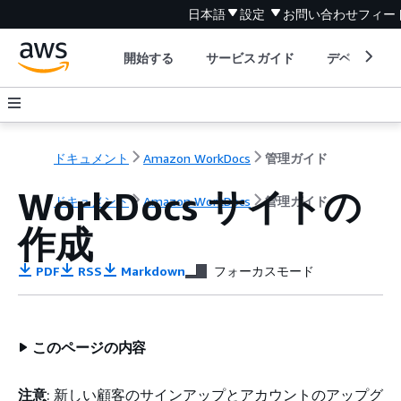
日本語
設定
お問い合わせ
フィー
開始する
サービスガイド
デベロッパ
ドキュメント
Amazon WorkDocs
管理ガイド
WorkDocs サイトの
ドキュメント
Amazon WorkDocs
管理ガイド
作成
PDF
RSS
Markdown
フォーカスモード
このページの内容
注意
: 新しい顧客のサインアップとアカウントのアップグ